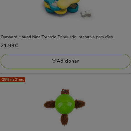
Outward Hound
Nina Tornado Brinquedo Interativo para cães
Preço
21.99€
21.99€
Adicionar
-25% na 2ª un.