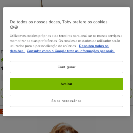
De todos os nossos doces, Toby prefere os cookies
🐶🍪
Utilizamos cookies próprios e de terceiros para analisar os nossos serviços e
memorizar as suas preferências. Os cookies e os dados do utilizador serão
utilizados para a personalização de anúncios.
Descubra todos os
detalhes.
Consulte como o Google trata as informações pessoais.
Flamingo
Tapete Olfativo para cães
4.5
(4)
4.5
Configurar
Preço
17.99€
-
25.99€
estrelas
de
com
2 opções de tamanho
17.99€
4
Aceitar
a
avaliações
Adicionar
25.99€
Só as necessárias
-25% na 2ª un.