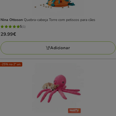
Nina Ottoson
Quebra-cabeça Torre com petiscos para cães
5
(1)
5
Preço
29.99€
estrelas
29.99€
com
Adicionar
1
avaliações
-25% na 2ª un.