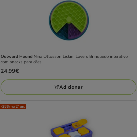
Outward Hound
Nina Ottosson Lickin' Layers Brinquedo interativo
com snacks para cães
Preço
24.99€
24.99€
Adicionar
-25% na 2ª un.