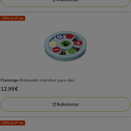
-25% na 2ª un.
Flamingo
Brinquedo interativo para cães
Preço
12.99€
12.99€
Adicionar
-25% na 2ª un.