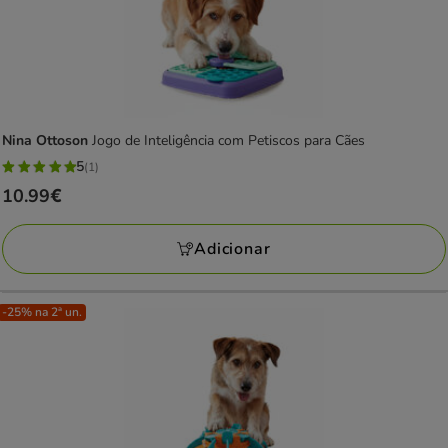
Nina Ottoson
Jogo de Inteligência com Petiscos para Cães
5
(1)
5
Preço
10.99€
estrelas
10.99€
com
Adicionar
1
avaliações
-25% na 2ª un.