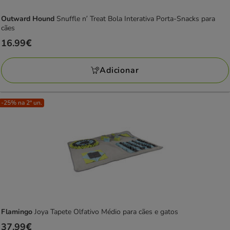
Outward Hound
Snuffle n’ Treat Bola Interativa Porta-Snacks para
cães
Preço
16.99€
16.99€
Adicionar
-25% na 2ª un.
Flamingo
Joya Tapete Olfativo Médio para cães e gatos
Preço
37.99€