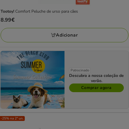
Tootoy!
Comfort Peluche de urso para cães
Preço
8.99€
8.99€
Adicionar
Patrocinado
Descubra a nossa coleção de
verão.
Comprar agora
-25% na 2ª un.