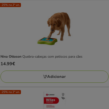
-25% na 2ª un.
Nina Ottoson
Quebra-cabeças com petiscos para cães
Preço
14.99€
14.99€
Adicionar
-25% na 2ª un.