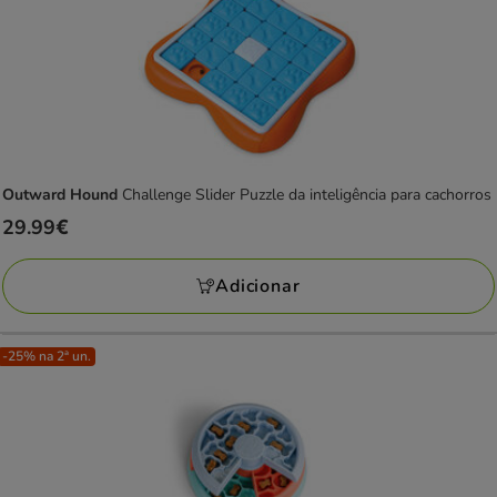
Outward Hound
Challenge Slider Puzzle da inteligência para cachorros
Preço
29.99€
29.99€
Adicionar
-25% na 2ª un.