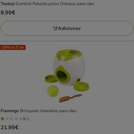
Tootoy!
Comfort Peluche polvo Octopus para cães
Preço
8.99€
8.99€
Adicionar
-25% na 2ª un.
Flamingo
Brinquedo Interativo para cães
1
(1)
1
Preço
21.99€
estrelas