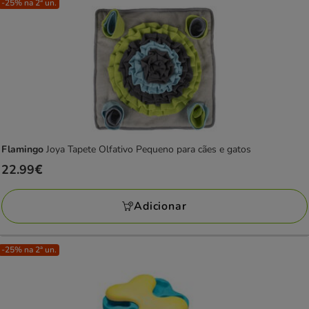
-25% na 2ª un.
Flamingo
Joya Tapete Olfativo Pequeno para cães e gatos
Preço
22.99€
22.99€
Adicionar
-25% na 2ª un.