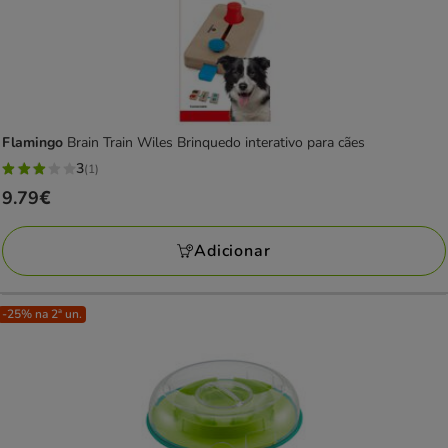
Flamingo
Brain Train Wiles Brinquedo interativo para cães
3
(1)
3
Preço
9.79€
estrelas
9.79€
com
Adicionar
1
avaliações
-25% na 2ª un.