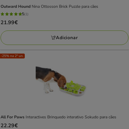
Outward Hound
Nina Ottosson Brick Puzzle para cães
5
(1)
5
Preço
21.99€
estrelas
21.99€
com
Adicionar
1
avaliações
-25% na 2ª un.
All For Paws
Interactives Brinquedo interativo Sokudo para cães
Preço
22.29€