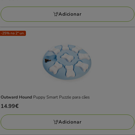
37.99€
Adicionar
-25% na 2ª un.
Outward Hound
Puppy Smart Puzzle para cães
Preço
14.99€
14.99€
Adicionar