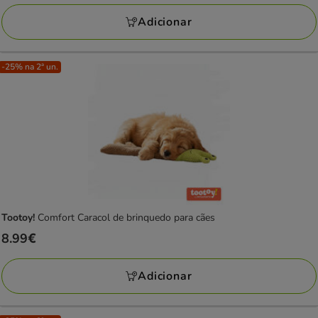
21.99€
com
Adicionar
1
avaliações
-25% na 2ª un.
Tootoy!
Comfort Caracol de brinquedo para cães
Preço
8.99€
8.99€
Adicionar