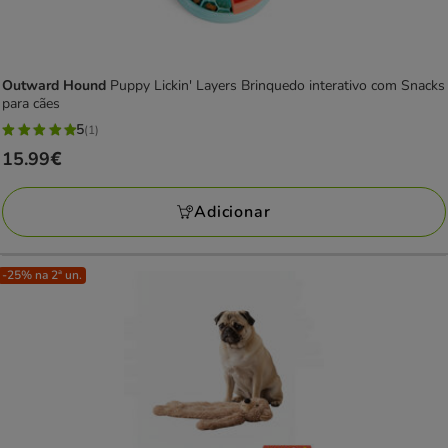
Outward Hound
Puppy Lickin' Layers Brinquedo interativo com Snacks
para cães
5
(1)
5
Preço
15.99€
estrelas
15.99€
com
Adicionar
1
avaliações
-25% na 2ª un.