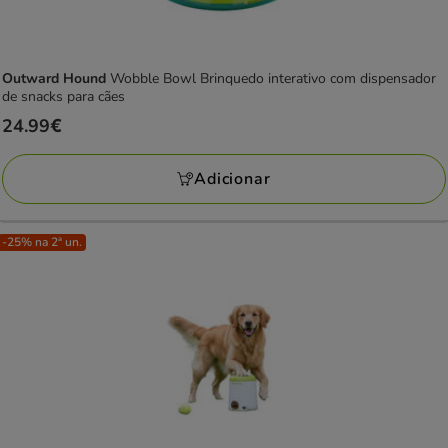
Outward Hound
Wobble Bowl Brinquedo interativo com dispensador
de snacks para cães
Preço
24.99€
24.99€
Adicionar
-25% na 2ª un.