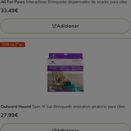
All For Paws
Interactives Brinquedo dispensador de snacks para cães
Preço
33.49€
33.49€
Adicionar
-25% na 2ª un.
Outward Hound
Spin N' Eat Brinquedo interativo giratório para cães
Preço
27.99€
27.99€
Adicionar