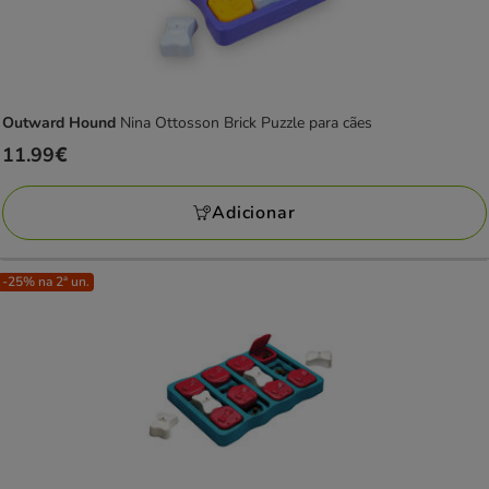
Outward Hound
Nina Ottosson Brick Puzzle para cães
Preço
11.99€
11.99€
Adicionar
-25% na 2ª un.