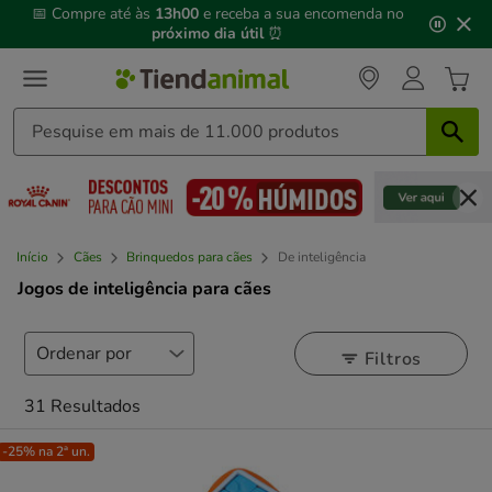
3
📅 Compre até às
13h00
e receba a sua encomenda no
de
próximo dia útil
⏰
3,
mensagem,
Início
Cães
Brinquedos para cães
De inteligência
Jogos de inteligência para cães
Filtros
31 Resultados
-25% na 2ª un.