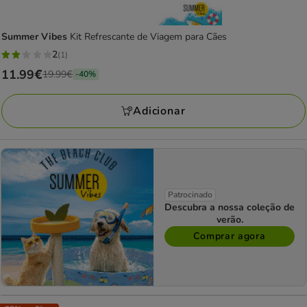
Summer Vibes
Kit Refrescante de Viagem para Cães
2
(1)
2
Preço
11.99€
19.99€
-40%
estrelas
anterior
com
19.99€,
Adicionar
1
está
avaliações
a
poupar
40%,
preço
Patrocinado
final
Descubra a nossa coleção de
verão.
11.99€
Comprar agora