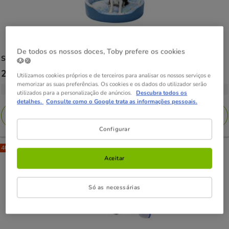
De todos os nossos doces, Toby prefere os cookies
Summer Vibes
Cool Bed Club Cama Refrescante para cães
🐶🍪
Preço
22.99€
-
24.99€
Utilizamos cookies próprios e de terceiros para analisar os nossos serviços e
memorizar as suas preferências. Os cookies e os dados do utilizador serão
de
2 opções de tamanho
utilizados para a personalização de anúncios.
Descubra todos os
22.99€
detalhes.
Consulte como o Google trata as informações pessoais.
a
Adicionar
24.99€
Configurar
40% Desc.
Aceitar
Só as necessárias