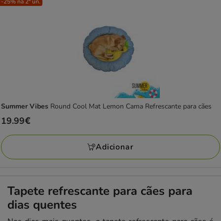
-25% na 2ª un.
Summer Vibes
Round Cool Mat Lemon Cama Refrescante para cães
Preço
19.99€
19.99€
Adicionar
Tapete refrescante para cães para
dias quentes