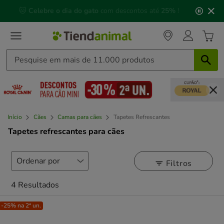
3
📅 Compre até às
13h00
e receba a sua encomenda no
de
próximo dia útil
⏰
3,
mensagem,
Início
Cães
Camas para cães
Tapetes Refrescantes
Tapetes refrescantes para cães
Filtros
4 Resultados
-25% na 2ª un.