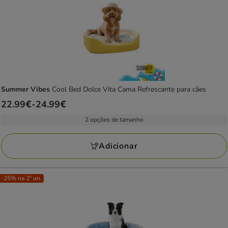
Summer Vibes
Cool Bed Dolce Vita Cama Refrescante para cães
Preço
22.99€
-
24.99€
de
2 opções de tamanho
22.99€
a
Adicionar
24.99€
-25% na 2ª un.