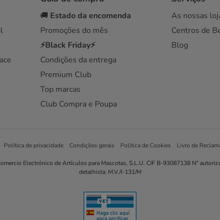
🚚
Estado da encomenda
As nossas loj
l
Promoções do mês
Centros de B
⚡Black Friday⚡
Blog
ace
Condições da entrega
Premium Club
Top marcas
Club Compra e Poupa
Política de privacidade
Condições gerais
Política de Cookies
Livro de Reclam
omercio Electrónico de Artículos para Mascotas, S.L.U. CIF B-93087138 Nº autoriz
detalhista: M.V./I-131/M