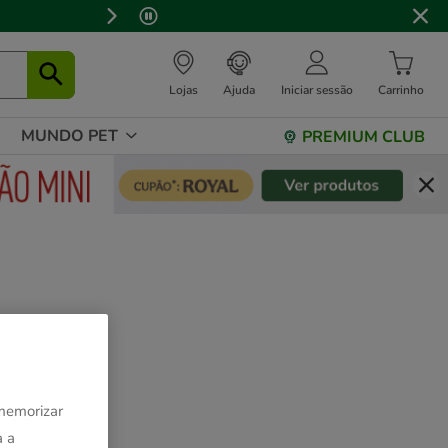
⏰
Lojas
Ajuda
Iniciar sessão
Carrinho
MUNDO PET
PREMIUM CLUB
 memorizar
a a