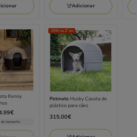
Adicionar
icionar
2
aval
-25% na 2ª un.
 Kenny
Petmate
Husky Casota de
nhos
plástico para cães
4.99€
Preço
315.00€
 de tamanho
315.00€