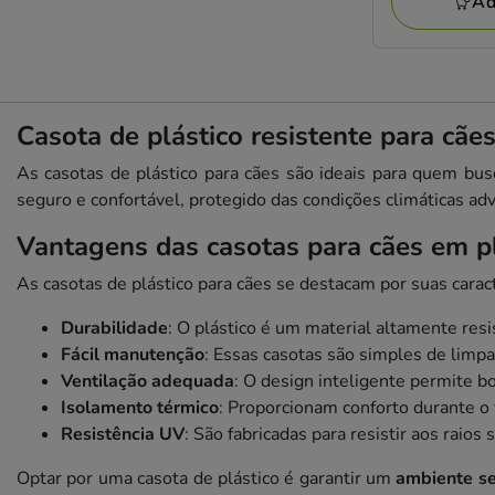
Ad
114.99€
Casota de plástico resistente para cãe
As casotas de plástico para cães são ideais para quem b
seguro e confortável, protegido das condições climáticas ad
Vantagens das casotas para cães em pl
As casotas de plástico para cães se destacam por suas carac
Durabilidade
: O plástico é um material altamente res
Fácil manutenção
: Essas casotas são simples de limp
Ventilação adequada
: O design inteligente permite 
Isolamento térmico
: Proporcionam conforto durante o 
Resistência UV
: São fabricadas para resistir aos raio
Optar por uma casota de plástico é garantir um
ambiente se