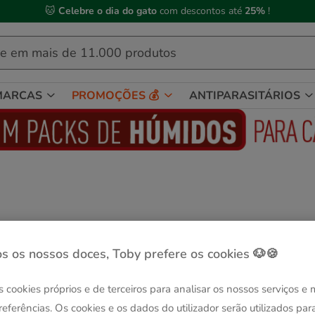
 Compre até às
13h00
e receba a sua encomenda no
próximo dia útil
MARCAS
PROMOÇÕES 💰
ANTIPARASITÁRIOS
s os nossos doces, Toby prefere os cookies 🐶🍪
s cookies próprios e de terceiros para analisar os nossos serviços e
referências. Os cookies e os dados do utilizador serão utilizados par