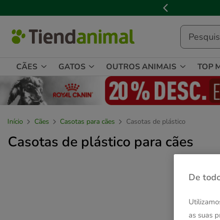
3

de
3,
mensagem,
CÃES
GATOS
OUTROS ANIMAIS
TOP 
Início
Cães
Casotas para cães
Casotas de plástico
Casotas de plástico para cães
De todo
Utilizamo
as suas p