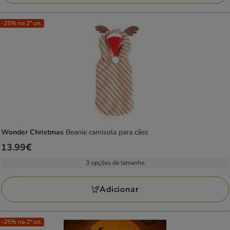
-25% na 2ª un.
Wonder Christmas
Beanie camisola para cães
Preço
13.99€
13.99€
3 opções de tamanho
Adicionar
-25% na 2ª un.