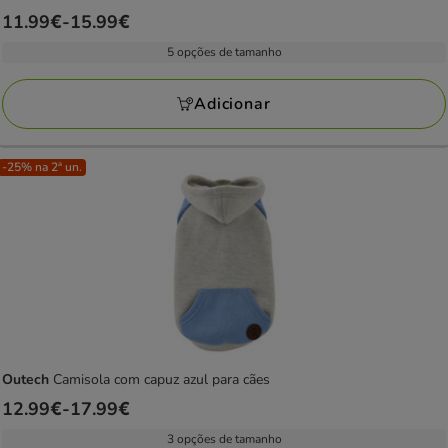
Preço
11.99€
-
15.99€
de
5 opções de tamanho
11.99€
a
Adicionar
15.99€
-25% na 2ª un.
Outech
Camisola com capuz azul para cães
Preço
12.99€
-
17.99€
de
3 opções de tamanho