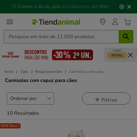
3
📅 Compre até às
13h00
e receba a sua encomenda no
de
próximo dia útil
⏰
3,
mensagem,
Início
Cães
Roupa para cães
Camisolas com capuz
Camisolas com capuz para cães
Filtros
10 Resultados
50% Desc.!