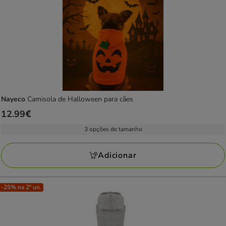
Nayeco
Camisola de Halloween para cães
Preço
12.99€
12.99€
3 opções de tamanho
Adicionar
-25% na 2ª un.