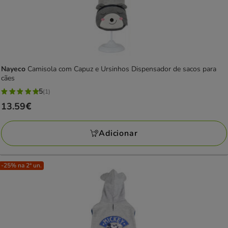
Nayeco
Camisola com Capuz e Ursinhos Dispensador de sacos para
cães
5
(1)
5
Preço
13.59€
estrelas
13.59€
com
Adicionar
1
avaliações
-25% na 2ª un.