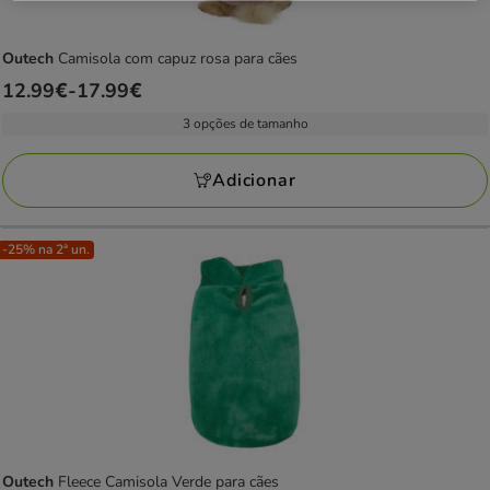
Outech
Camisola com capuz rosa para cães
Preço
12.99€
-
17.99€
de
3 opções de tamanho
12.99€
a
Adicionar
17.99€
-25% na 2ª un.
Outech
Fleece Camisola Verde para cães