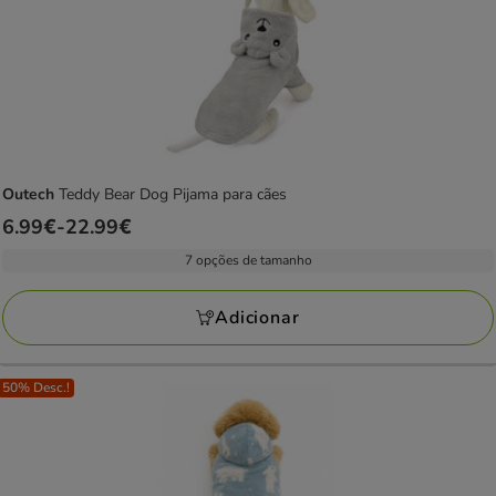
Outech
Teddy Bear Dog Pijama para cães
Preço
6.99€
-
22.99€
de
7 opções de tamanho
6.99€
a
Adicionar
22.99€
50% Desc.!