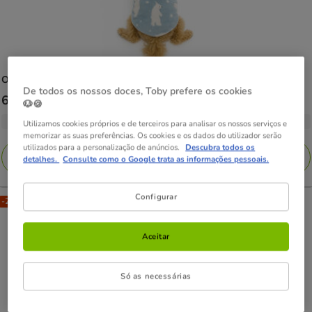
Outech
Hoodie Urso-Polar para cães
De todos os nossos doces, Toby prefere os cookies
Preço
6.49€
-
15.99€
🐶🍪
de
7 opções de tamanho
Utilizamos cookies próprios e de terceiros para analisar os nossos serviços e
6.49€
memorizar as suas preferências. Os cookies e os dados do utilizador serão
utilizados para a personalização de anúncios.
Descubra todos os
a
Adicionar
detalhes.
Consulte como o Google trata as informações pessoais.
15.99€
Configurar
-25% na 2ª un.
Aceitar
Só as necessárias