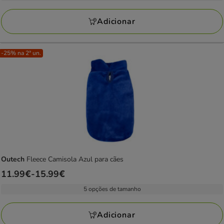
12.99€
a
Adicionar
17.99€
-25% na 2ª un.
Outech
Fleece Camisola Azul para cães
Preço
11.99€
-
15.99€
de
5 opções de tamanho
11.99€
a
Adicionar
15.99€