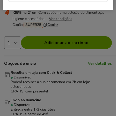
Não perca esta promoção
-25% na 2ª un
Com cupão numa seleção de alimentação,
higiene e acessórios.
Ver condições
Cupão:
SUPER25
Copiar
Adicionar ao carrinho
Opções de envio
Ver detalhes
Recolha em loja com Click & Collect
Disponível
Poderá recolher a sua encomenda em 2h em lojas
selecionadas
GRÁTIS,
com presente!
Envio ao domicílio
Disponível
Entrega entre
1-3 dias úteis
GRÁTIS
a partir de 49€