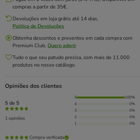
compras a partir de 35€.
Devoluções em loja grátis até 14 dias.
Politica de Devoluções
Obtenha descontos e presentes em cada compra com
Premium Club.
Quero aderir
Tudo o que seu patudo precisa, com mais de 11.000
produtos no nosso catálogo.
Opiniões dos clientes
100% das pessoas avaliaram com 5 estrelas,
5
100%
5 de 5
4
0%
3
0%
2
0%
1 opiniões
1
0%
Compra verificada