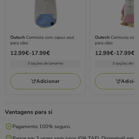
Outech
Camisola com capuz azul
Outech
Camisola com 
para cães
para cães
Preço
12.99€
-
17.99€
Preço
12.99€
-
17.99€
de
de
3 opções de tamanho
3 opções de ta
12.99€
12.99€
a
a
Adicionar
Adicio
17.99€
17.99€
Vantagens para si
Pagamento 100% seguro.
Pague em 3 vezes sem juros (0% TAE). Disponivél em