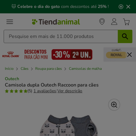
2
🐱
Celebre o dia do gato
com descontos até
25%
!
de
3,
mensagem,
Início
Cães
Roupa para cães
Camisolas de malha
Outech
Camisola dupla Outech Raccoon para cães
(5)
1 avaliações
|
Ver descrição