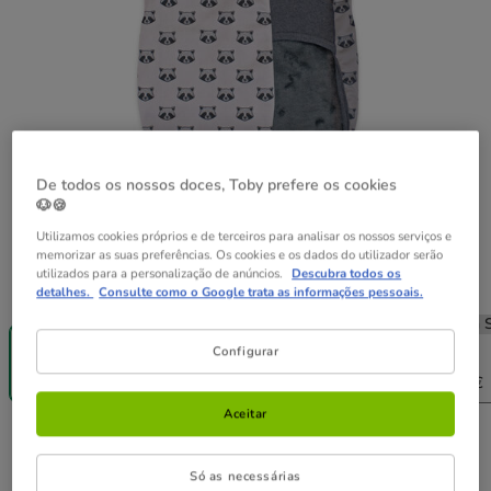
De todos os nossos doces, Toby prefere os cookies
🐶🍪
Utilizamos cookies próprios e de terceiros para analisar os nossos serviços e
memorizar as suas preferências. Os cookies e os dados do utilizador serão
utilizados para a personalização de anúncios.
Descubra todos os
Guia de tamanhos
Tamanho:
XXXS
detalhes.
Consulte como o Google trata as informações pessoais.
-25% na 2ª
-25% na 2ª
Sem Stock
Sem S
un.
un.
XS
S
Configurar
XXXS
XXS
12.99€
13.99€
14.99€
15.99€
Aceitar
12.99€
Preço 12.99€
Só as necessárias