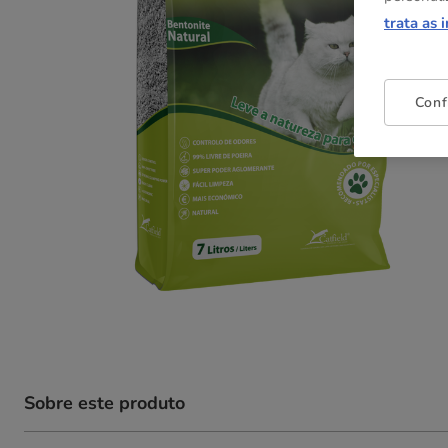
trata as 
Conf
Sobre este produto