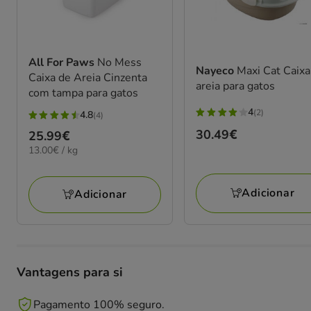
All For Paws
No Mess
Nayeco
Maxi Cat Caixa
Caixa de Areia Cinzenta
areia para gatos
com tampa para gatos
4
(2)
4.8
(4)
4
4.8
Preço
30.49€
Preço
25.99€
estrelas
estrelas
13.00€
30.49€
13.00€ / kg
25.99€
com
com
por
2
4
kg
avaliações
avaliações
Adicionar
Adicionar
Vantagens para si
Pagamento 100% seguro.