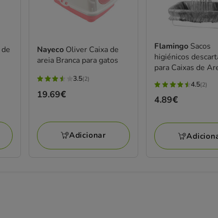
Flamingo
Sacos
 de
Nayeco
Oliver Caixa de
higiénicos descart
areia Branca para gatos
para Caixas de Ar
gatos
3.5
(2)
3.5
4.5
(2)
4.5
Preço
19.69€
estrelas
Preço
4.89€
estrelas
19.69€
com
4.89€
com
2
2
avaliações
Adicionar
Adicion
avaliações