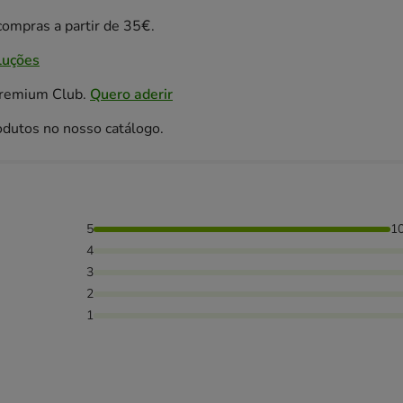
ompras a partir de 35€.
luções
Premium Club.
Quero aderir
odutos no nosso catálogo.
5
1
4
3
2
1