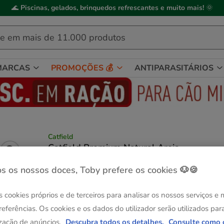
🌊
Piscinas, gelados, brinquedos refrescantes e muito mais!
🌞
MARCAS
PROMOÇÕES 💰
ANTIPARASITÁRIOS
Catfield
Catfield Premium Natural Areia
Aglomerante para gatos
s os nossos doces, Toby prefere os cookies 🐶🍪
(5)
1 avaliações
|
Ver descrição
Formato:
7 L
s cookies próprios e de terceiros para analisar os nossos serviços e
Entrega Grátis
referências. Os cookies e os dados do utilizador serão utilizados par
7 L
zação de anúncios.
Descubra todos os detalhes.
Consulte como 