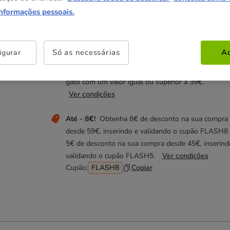
9.79€
(1.40€ / l)
informações pessoais.
Não perca estas promoções!
Só as necessárias
Ac
igurar
Entrega Grátis
Direto na compra de referências pa
gato com um valor igual ou superior a 39€.
Ver condições
Até - 8€!
Obtenha 8€ de desconto na sua compra
desde 59€, inserindo e validando o cupão FLASH8
5€ de desconto na sua compra desde 45€, inserind
validando o cupão FLASH5.
Ver condições
Cupão:
FLASH8
Copiar