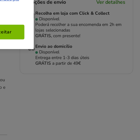
Opções de envio
Ver detalhes
Recolha em loja com Click & Collect
Disponível
Poderá recolher a sua encomenda em 2h em
lojas selecionadas
eitar
GRÁTIS,
com presente!
ra
Envio ao domicílio
Disponível
Entrega entre
1-3 dias úteis
GRÁTIS
a partir de 49€
 ou
o e