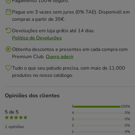
Pagamento 100% seguro.
Pague em 3 vezes sem juros (0% TAE). Disponivél em
compras a partir de 35€.
Devoluções em loja grátis até 14 dias.
Politica de Devoluções
Obtenha descontos e presentes em cada compra com
Premium Club.
Quero aderir
Tudo o que seu patudo precisa, com mais de 11.000
produtos no nosso catálogo.
Opiniões dos clientes
100% das pessoas avaliaram com 5 estrelas,
5
100%
5 de 5
4
0%
3
0%
2
0%
1 opiniões
1
0%