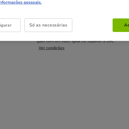
55.99€
informações pessoais.
Não perca esta promoção
Só as necessárias
Ac
igurar
Entrega Grátis
Direto na compra de referências pa
gato com um valor igual ou superior a 39€.
Ver condições