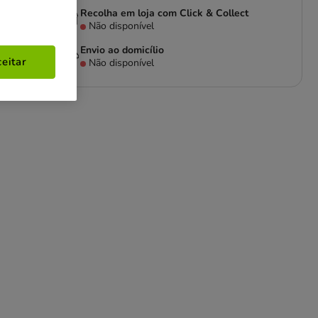
Recolha em loja com Click & Collect
Não disponível
Envio ao domicílio
eitar
Não disponível
ra