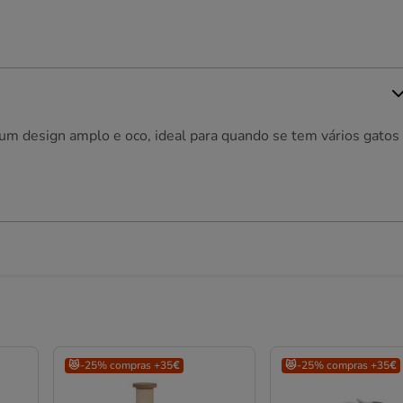
 um design amplo e oco, ideal para quando se tem vários gato
😻-25% compras +35€
😻-25% compras +35€