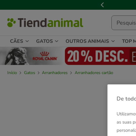
2
de
3,
mensagem,
CÃES
GATOS
OUTROS ANIMAIS
TOP 
Início
Gatos
Arranhadores
Arranhadores cartão
De todo
Utilizamo
as suas p
personali