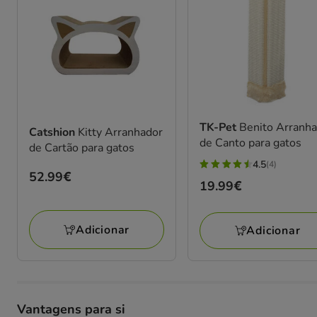
TK-Pet
Benito Arranh
Catshion
Kitty Arranhador
de Canto para gatos
de Cartão para gatos
4.5
(4)
4.5
Preço
52.99€
Preço
19.99€
estrelas
52.99€
19.99€
com
4
Adicionar
Adicionar
avaliações
Vantagens para si