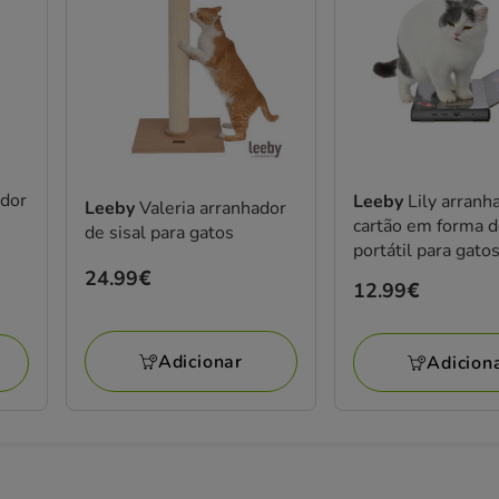
ador
Leeby
Lily arranh
Leeby
Valeria arranhador
cartão em forma 
de sisal para gatos
portátil para gato
Preço
24.99€
Preço
12.99€
24.99€
12.99€
Adicionar
Adicion