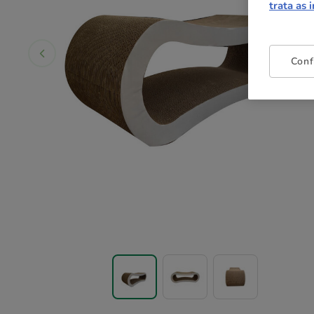
trata as 
Conf