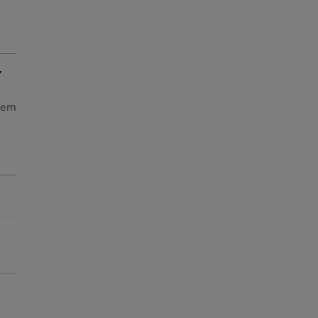
s em
😻-25% compras +35€
😻-25% compras