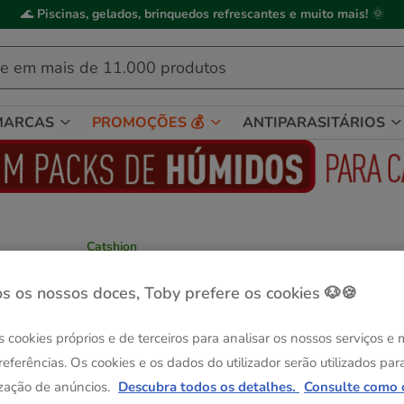
🌊
Piscinas, gelados, brinquedos refrescantes e muito mais!
🌞
MARCAS
PROMOÇÕES 💰
ANTIPARASITÁRIOS
Catshion
Catshion Isabel Arranhador de Cartão par
gatos
s os nossos doces, Toby prefere os cookies 🐶🍪
Ver descrição
s cookies próprios e de terceiros para analisar os nossos serviços e
Guia de tama
Medidas:
76 x 35 x 37 cm
referências. Os cookies e os dados do utilizador serão utilizados par
Sem Stock
zação de anúncios.
Descubra todos os detalhes.
Consulte como 
76 x 35 x 37 cm