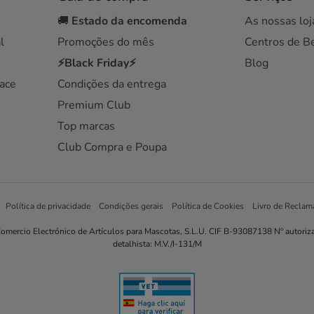
🚚
Estado da encomenda
As nossas loj
l
Promoções do mês
Centros de B
⚡Black Friday⚡
Blog
ace
Condições da entrega
Premium Club
Top marcas
Club Compra e Poupa
Política de privacidade
Condições gerais
Política de Cookies
Livro de Reclam
omercio Electrónico de Artículos para Mascotas, S.L.U. CIF B-93087138 Nº autoriz
detalhista: M.V./I-131/M