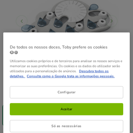
De todos os nossos doces, Toby prefere os cookies
🐶🍪
Utilizamos cookies próprios e de terceiros para analisar os nossos serviços e
memorizar as suas preferências. Os cookies e os dados do utilizador serão
utilizados para a personalização de anúncios.
Descubra todos os
detalhes.
Consulte como o Google trata as informações pessoais.
Configurar
Formato:
1 ud.
Entrega
Aceitar
Grátis
1 ud.
24.99€
Só as necessárias