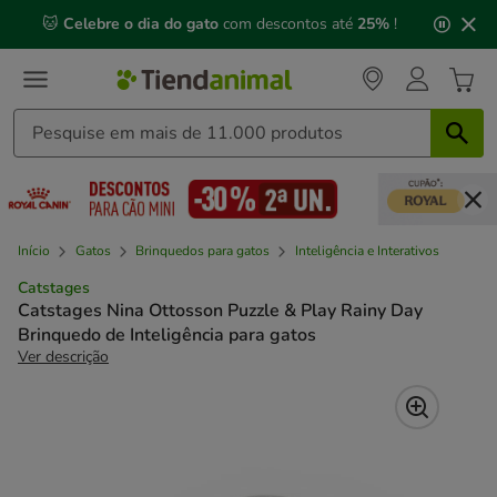
2
🐱
Celebre o dia do gato
com descontos até
25%
!
de
3,
mensagem,
Início
Gatos
Brinquedos para gatos
Inteligência e Interativos
Catstages
Catstages Nina Ottosson Puzzle & Play Rainy Day
Brinquedo de Inteligência para gatos
Ver descrição