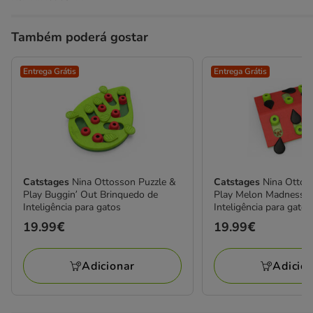
Também poderá gostar
Entrega Grátis
Entrega Grátis
Catstages
Nina Ottosson Puzzle &
Catstages
Nina Ottos
Play Buggin’ Out Brinquedo de
Play Melon Madness B
Inteligência para gatos
Inteligência para gatos
Preço
19.99€
Preço
19.99€
19.99€
19.99€
Adicionar
Adicio