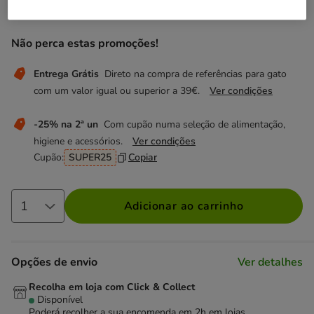
24.99€
Preço 24.99€
Não perca estas promoções!
Entrega Grátis
Direto na compra de referências para gato
com um valor igual ou superior a 39€.
Ver condições
-25% na 2ª un
Com cupão numa seleção de alimentação,
higiene e acessórios.
Ver condições
Cupão:
SUPER25
Copiar
Adicionar ao carrinho
Opções de envio
Ver detalhes
Recolha em loja com Click & Collect
Disponível
Poderá recolher a sua encomenda em 2h em lojas