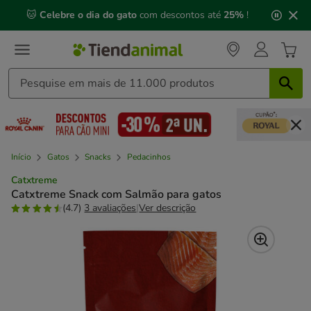
2
🐱
Celebre o dia do gato
com descontos até
25%
!
de
3,
mensagem,
Início
Gatos
Snacks
Pedacinhos
Catxtreme
Catxtreme Snack com Salmão para gatos
(4.7)
3 avaliações
|
Ver descrição