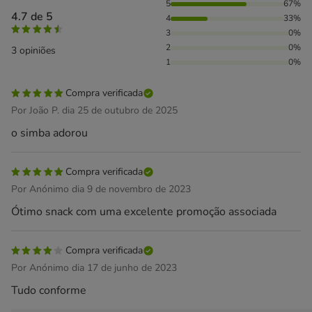
67% das pessoas avaliaram com 5 estrelas, 33% das pessoa
5
67%
4.7 de 5
4
33%
3
0%
2
0%
3 opiniões
1
0%
Compra verificada
Por João P. dia 25 de outubro de 2025
o simba adorou
Compra verificada
Por Anónimo dia 9 de novembro de 2023
Ótimo snack com uma excelente promoção associada
Compra verificada
Por Anónimo dia 17 de junho de 2023
Tudo conforme