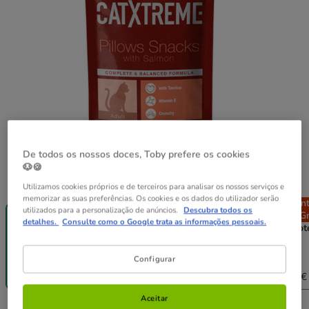
De todos os nossos doces, Toby prefere os cookies
🐶🍪
Peso:
60 g
Utilizamos cookies próprios e de terceiros para analisar os nossos serviços e
memorizar as suas preferências. Os cookies e os dados do utilizador serão
Entrega
Entrega
Entrega
En
utilizados para a personalização de anúncios.
Descubra todos os
Grátis
Grátis
Grátis
Gr
detalhes.
Consulte como o Google trata as informações pessoais.
60 g
2 pacotes x 60
4 pacotes x 60
6 pacot
g
g
g
3.38€
6.76€
10.14€
Configurar
1.69€
3.28€
6.42€
9.33€
(28.17€ / kg)
(27.33€ / kg)
(26.75€ / kg)
(25.92€ 
Aceitar