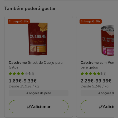
Também poderá gostar
Entrega Grátis
Entrega Grátis
Catxtreme
Snack de Queijo para
Catxtreme
com Peru e
Gatos
para gatos
4
5
(2)
(1)
4
5
Preço
1.69€
-
9.33€
Preço
2.25€
-
99.36€
estrelas
estrelas
25.92€
5.24€
Desde 25.92€ / kg
Desde 5.24€ / kg
de
de
com
com
por
por
1.69€
2.25€
4 opções de peso
4 opções de 
2
1
kg
kg
a
a
avaliações
avaliações
9.33€
99.36€
Adicionar
Adicio