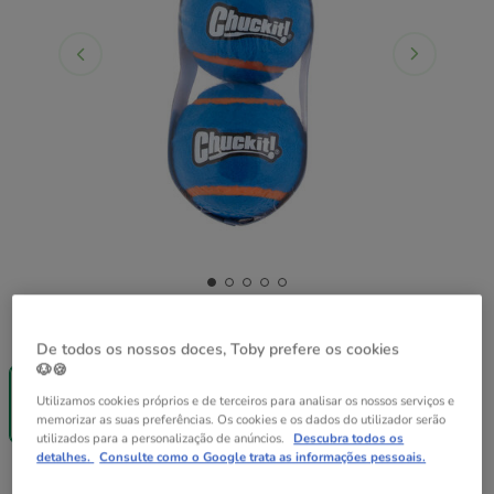
Formato:
1 ud.
De todos os nossos doces, Toby prefere os cookies
-25% na 2ª
🐶🍪
un.
Utilizamos cookies próprios e de terceiros para analisar os nossos serviços e
1 ud.
memorizar as suas preferências. Os cookies e os dados do utilizador serão
8.99€
utilizados para a personalização de anúncios.
Descubra todos os
detalhes.
Consulte como o Google trata as informações pessoais.
8.99€
Preço 8.99€