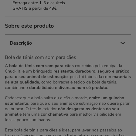
Entrega entre
1-3 dias úteis
GRÁTIS
a partir de 49€
Sobre este produto
Descrição
Bola de ténis com som para cães
A
bola de ténis com som para cães
concebida pela equipa da
Chuck It! é um brinquedo
resistente, duradouro, seguro e prático
para o seu animal de estimação
, pois foi fabricada com
materiais
de alta qualidade
, como borracha e tecido de bola de ténis,
combinando
durabilidade e diversão num só produto
.
Cada vez que a bola salta ou o cão a morde,
emite um guincho
estimulante
, para que o seu animal de estimação não queira parar
de brincar. O tecido exterior
não desgasta os dentes do seu
animal
e tem uma
cor chamativa
para melhor visibilidade em
locais pouco iluminados.
Esta bola de ténis para cães é ideal para levar nos passeios ao
lago ou à piscina, uma vez que é
flutuante
, de secagem rápida e