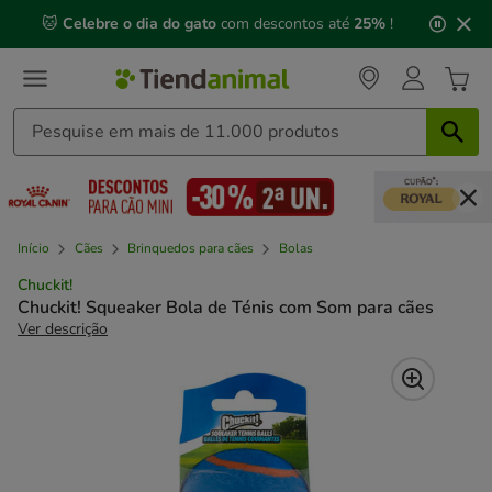
2
🐱
Celebre o dia do gato
com descontos até
25%
!
de
3,
mensagem,
Início
Cães
Brinquedos para cães
Bolas
Chuckit!
Chuckit! Squeaker Bola de Ténis com Som para cães
Ver descrição