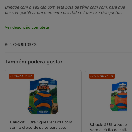
Brinque com o seu cão com esta bola de ténis com som, para que
possam partilhar um momento divertido e fazer exercício juntos.
Ver descrição completa
Ref.
CHU61037G
Também poderá gostar
-25% na 2ª un.
-25% na 2ª un.
Chuckit!
Ultra Squeaker Bola com
Chuckit!
Ultra Squeak
som e efeito de salto para cães
som e efeito de salto 