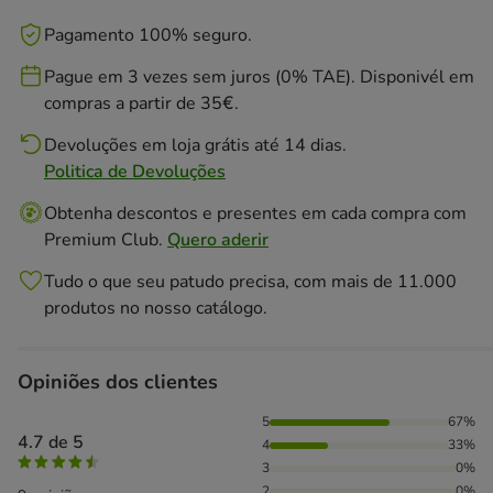
Pagamento 100% seguro.
Pague em 3 vezes sem juros (0% TAE). Disponivél em
compras a partir de 35€.
Devoluções em loja grátis até 14 dias.
Politica de Devoluções
Obtenha descontos e presentes em cada compra com
Premium Club.
Quero aderir
Tudo o que seu patudo precisa, com mais de 11.000
produtos no nosso catálogo.
Opiniões dos clientes
67% das pessoas avaliaram com 5 estrelas, 33% das pessoa
5
67%
4.7 de 5
4
33%
3
0%
2
0%