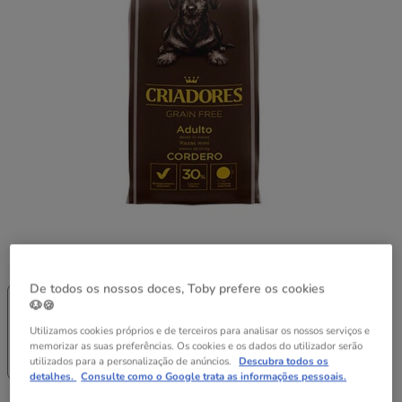
Peso:
7.5 kg
-25% na 2ª
-25% na 2ª
Pack
De todos os nossos doces, Toby prefere os cookies
un.
un.
Poupança
🐶🍪
2.5 kg
7.5 kg
2 x 7.5 kg
Utilizamos cookies próprios e de terceiros para analisar os nossos serviços e
99.98€
memorizar as suas preferências. Os cookies e os dados do utilizador serão
19.99€
49.99€
94.98€
utilizados para a personalização de anúncios.
Descubra todos os
(8.00€ / kg)
(6.67€ / kg)
(6.33€ / kg)
detalhes.
Consulte como o Google trata as informações pessoais.