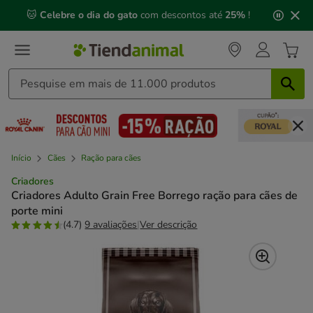
2
🐱
Celebre o dia do gato
com descontos até
25%
!
de
3,
mensagem,
Início
Cães
Ração para cães
Criadores
Criadores Adulto Grain Free Borrego ração para cães de
porte mini
(4.7)
9 avaliações
|
Ver descrição