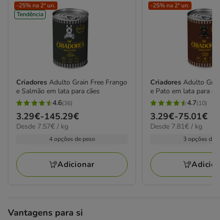
-25% na 2ª un.
-25% na 2ª un.
Tendência
Criadores
Adulto Grain Free Frango
Criadores
Adulto Grai
e Salmão em lata para cães
e Pato em lata para cã
4.6
4.7
(36)
(10)
4.6
4.7
Preço
3.29€
-
145.29€
Preço
3.29€
-
75.01€
estrelas
estrelas
7.57€
7.81€
Desde 7.57€ / kg
Desde 7.81€ / kg
de
de
com
com
por
por
3.29€
3.29€
4 opções de peso
3 opções de 
36
10
kg
kg
a
a
avaliações
avaliações
145.29€
75.01€
Adicionar
Adicio
Vantagens para si