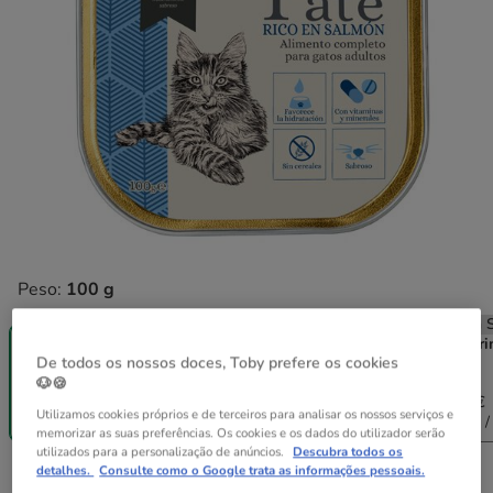
Peso:
100 g
Entrega
Sem Stock
Sem Stock
Sem S
Grátis
12 terrinas x
24 terrinas x
48 terri
De todos os nossos doces, Toby prefere os cookies
100 g
100 g
100 g
100 g
🐶🍪
11.88€
23.76€
47.52€
0.99€
11.52€
22.57€
43.72€
Utilizamos cookies próprios e de terceiros para analisar os nossos serviços e
(9.90€ / kg)
(2.82€ / kg)
(9.40€ / kg)
(9.11€ /
memorizar as suas preferências. Os cookies e os dados do utilizador serão
utilizados para a personalização de anúncios.
Descubra todos os
detalhes.
Consulte como o Google trata as informações pessoais.
0.99€
Preço 0.99€, 9.90 EUR por kg
(9.90€ / kg)