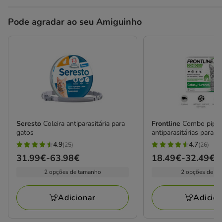
Pode agradar ao seu Amiguinho
Seresto
Coleira antiparasitária para
Frontline
Combo pipet
gatos
antiparasitárias para g
4.9
4.7
(25)
(26)
4.9
4.7
Preço
31.99€
-
63.98€
Preço
18.49€
-
32.49€
estrelas
estrelas
de
de
2 opções de tamanho
2 opções de fo
com
com
31.99€
18.49€
25
26
a
a
avaliações
avaliações
Adicionar
Adicio
63.98€
32.49€