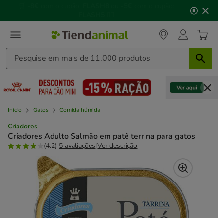
2
🌊
Piscinas, gelados, brinquedos refrescantes e muito
de
mais!
🌞
3,
mensagem,
Início
Gatos
Comida húmida
Criadores
Criadores Adulto Salmão em patê terrina para gatos
(4.2)
5 avaliações
|
Ver descrição