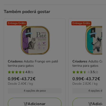
Também poderá gostar
Entrega Grátis
Entrega Grátis
Criadores
Adulto Frango em patê
Criadores
Adulto Coe
terrina para gatos
terrina para gatos
4.8
3.5
(5)
(2)
4.8
3.5
Preço
0.99€
-
43.72€
Preço
0.99€
-
43.72€
estrelas
estrelas
2.40€
2.82€
Desde 2.40€ / kg
Desde 2.82€ / kg
de
de
com
com
por
por
0.99€
0.99€
4 opções de peso
4 opções de 
5
2
kg
kg
a
a
avaliações
avaliações
43.72€
43.72€
Adicionar
Adicio