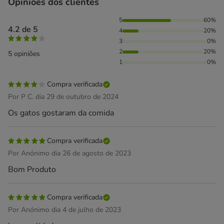
Opiniões dos clientes
60% das pessoas avaliaram com 5 estrelas, 20% das pessoa
5
60%
4.2 de 5
4
20%
3
0%
2
20%
5 opiniões
1
0%
Compra verificada
Por P C. dia 29 de outubro de 2024
Os gatos gostaram da comida
Compra verificada
Por Anónimo dia 26 de agosto de 2023
Bom Produto
Compra verificada
Por Anónimo dia 4 de julho de 2023