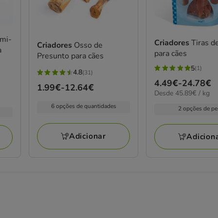
emi-
Criadores
Tiras d
Criadores
Osso de
a
para cães
Presunto para cães
5
(1)
4.8
5
(31)
4.8
Preço
4.49€
-
24.78€
estrelas
Preço
1.99€
-
12.64€
estrelas
45.89€
Desde 45.89€ / kg
de
com
de
com
por
4.49€
6 opções de quantidades
1
2 opções de p
1.99€
kg
31
a
avaliações
a
avaliações
24.78€
12.64€
Adicionar
Adicion