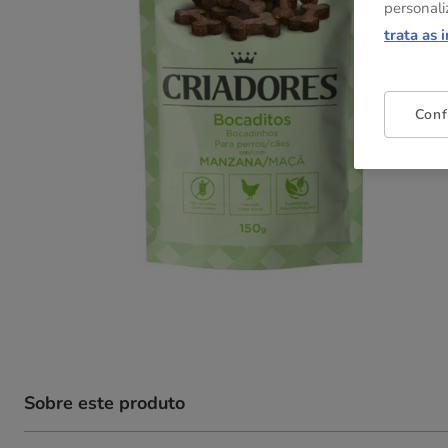
personali
trata as 
Conf
Sobre este produto