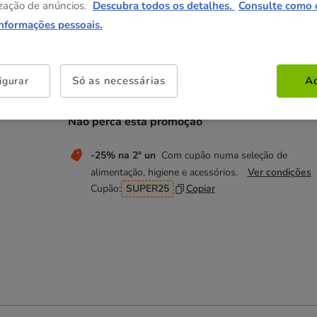
zação de anúncios.
Descubra todos os detalhes.
Consulte como 
(29.93€ / kg)
(29.03€ / kg)
Pack Poupança
informações pessoais.
6 pacotes x 150 g
26.94€
24.78€
(27.53€ / kg)
Só as necessárias
Ac
igurar
Não perca esta promoção
-25% na 2ª un
Com cupão numa seleção de
alimentação, higiene e acessórios.
Ver condições
Cupão:
SUPER25
Copiar