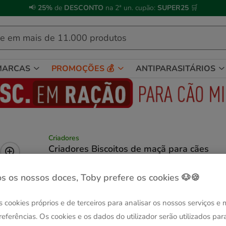
🐱
Celebre o dia do gato
com descontos até
25%
!
MARCAS
PROMOÇÕES 💰
ANTIPARASITÁRIOS
Criadores
Criadores Biscoitos de maçã para cães
(5)
2 avaliações
|
Ver descrição
s os nossos doces, Toby prefere os cookies 🐶🍪
Peso:
150 g
-25% na 2ª un.
Pack Poupança
s cookies próprios e de terceiros para analisar os nossos serviços e
150 g
2 pacotes x 150 g
8.98€
referências. Os cookies e os dados do utilizador serão utilizados par
4.49€
8.71€