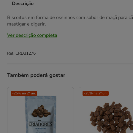
Descrição
Biscoitos em forma de ossinhos com sabor de maçã para cães
mastigar e digerir.
Ver descrição completa
Ref.
CRD31276
Também poderá gostar
-25% na 2ª un.
-25% na 2ª un.