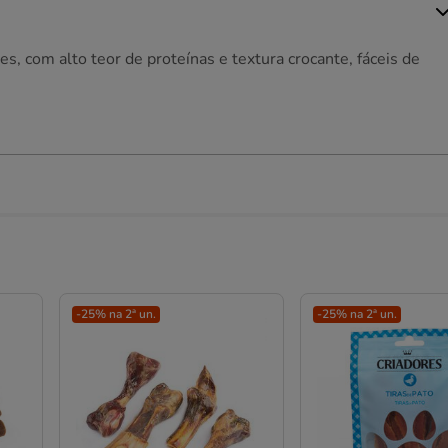
, com alto teor de proteínas e textura crocante, fáceis de
-25% na 2ª un.
-25% na 2ª un.