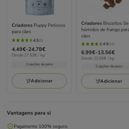
Criadores
Biscoitos S
Criadores
Puppy Petiscos
húmidos de frango par
para cães
cães
4.5
(2)
4.5
4.9
(27)
4.9
Preço
4.49€
-
24.78€
estrelas
Preço
6.99€
-
13.56€
estrelas
27.53€
Desde 27.53€ / kg
de
com
22.60€
Desde 22.60€ / kg
de
por
com
4.49€
por
2
3 opções de peso
kg
6.99€
2 opções de peso
27
kg
a
avaliações
a
avaliações
24.78€
13.56€
Adicionar
Adicionar
Vantagens para si
Pagamento 100% seguro.