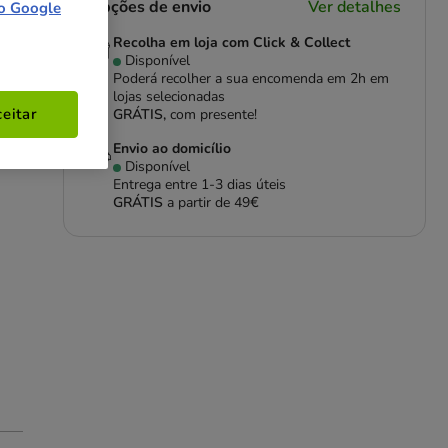
Opções de envio
Ver detalhes
o Google
Recolha em loja com Click & Collect
Disponível
Poderá recolher a sua encomenda em 2h em
lojas selecionadas
eitar
GRÁTIS,
com presente!
Envio ao domicílio
Disponível
Entrega entre
1-3 dias úteis
GRÁTIS
a partir de 49€