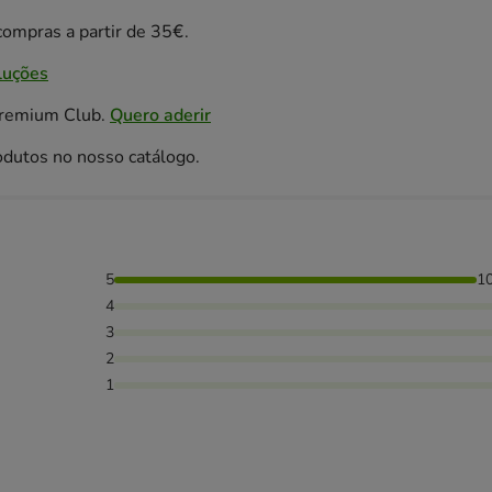
ompras a partir de 35€.
luções
Premium Club.
Quero aderir
odutos no nosso catálogo.
5
1
4
3
2
1