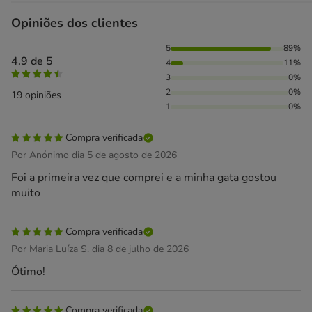
Opiniões dos clientes
89% das pessoas avaliaram com 5 estrelas, 11% das pessoa
5
89%
4.9 de 5
4
11%
3
0%
2
0%
19 opiniões
1
0%
Compra verificada
Por Anónimo dia 5 de agosto de 2026
Foi a primeira vez que comprei e a minha gata gostou
muito
Compra verificada
Por Maria Luíza S. dia 8 de julho de 2026
Ótimo!
Compra verificada