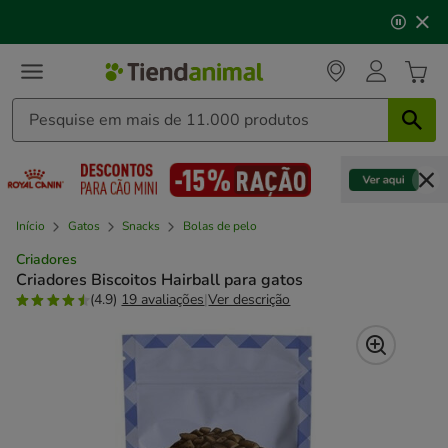
2
🌊
Piscinas, gelados, brinquedos refrescantes e muito
de
mais!
🌞
3,
mensagem,
Início
Gatos
Snacks
Bolas de pelo
Criadores
Criadores Biscoitos Hairball para gatos
(4.9)
19 avaliações
|
Ver descrição