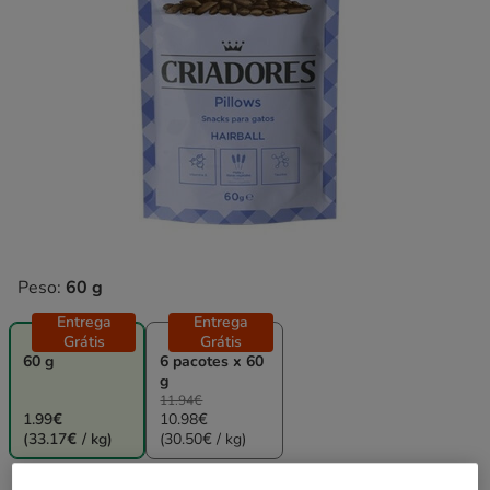
Peso:
60 g
Entrega
Entrega
Grátis
Grátis
60 g
6 pacotes x 60
g
11.94€
1.99€
10.98€
(33.17€ / kg)
(30.50€ / kg)