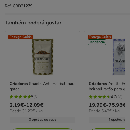
Ref.
CRD31279
Também poderá gostar
Entrega Grátis
Entrega Grátis
Tendência
Criadores
Snacks Anti-Hairball para
Criadores
Adulto Este
gatos
hairball ração para gat
5
4.7
(5)
(28)
5
4.7
Preço
2.19€
-
12.09€
Preço
19.99€
-
75.98€
estrelas
estrelas
31.29€
5.43€
Desde 31.29€ / kg
Desde 5.43€ / kg
de
de
com
com
por
por
2.19€
19.99€
3 opções de peso
4 opções de 
5
28
KG
kg
a
a
avaliações
avaliações