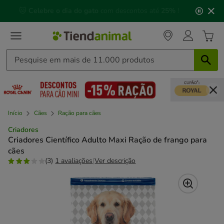
2
🐱
Celebre o dia do gato
com descontos até
25%
!
de
3,
mensagem,
Início
Cães
Ração para cães
Criadores
Criadores Científico Adulto Maxi Ração de frango para
cães
(3)
1 avaliações
|
Ver descrição