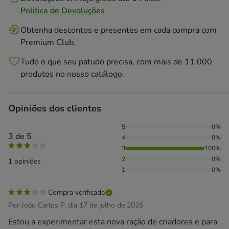
Politica de Devoluções
Obtenha descontos e presentes em cada compra com
Premium Club.
Tudo o que seu patudo precisa, com mais de 11.000
produtos no nosso catálogo.
Opiniões dos clientes
100% das pessoas avaliaram com 3 estrelas,
5
0%
3 de 5
4
0%
3
100%
2
0%
1 opiniões
1
0%
Compra verificada
Por João Carlos P. dia 17 de julho de 2026
Estou a experimentar esta nova ração de criadores e para