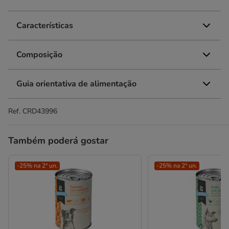
Características
Composição
Guia orientativa de alimentação
Ref.
CRD43996
Também poderá gostar
-25% na 2ª un.
-25% na 2ª un.