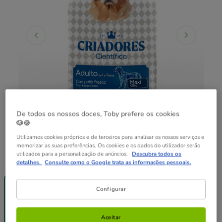
De todos os nossos doces, Toby prefere os cookies
🐶🍪
Utilizamos cookies próprios e de terceiros para analisar os nossos serviços e
memorizar as suas preferências. Os cookies e os dados do utilizador serão
utilizados para a personalização de anúncios.
Descubra todos os
Peso:
12 kg
detalhes.
Consulte como o Google trata as informações pessoais.
-25% na 2ª
Pack
un.
Poupança
Configurar
12 kg
2 x 12 kg
99.98€
49.99€
94.98€
Aceitar
(4.17€ / kg)
(3.96€ / kg)