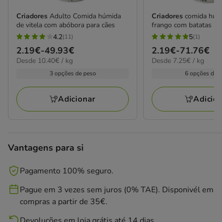
Criadores
Adulto Comida húmida
Criadores
comida húm
de vitela com abóbora para cães
frango com batatas
4.2
5
(11)
(1)
4.2
5
Preço
2.19€
-
49.93€
Preço
2.19€
-
71.76€
estrelas
estrelas
10.40€
7.25€
Desde 10.40€ / kg
Desde 7.25€ / kg
de
de
com
com
por
por
2.19€
2.19€
3 opções de peso
6 opções de 
11
1
kg
kg
a
a
avaliações
avaliações
49.93€
71.76€
Adicionar
Adicio
Vantagens para si
Pagamento 100% seguro.
Pague em 3 vezes sem juros (0% TAE). Disponivél em
compras a partir de 35€.
Devoluções em loja grátis até 14 dias.