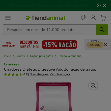
2
🐱
Celebre o dia do gato
com descontos até
25%
!
de
3,
mensagem,
Início
Gatos
Ração para gatos
Ração veterinária
Criadores
Criadores Dietetic Digestive Adulto ração de gatos
(4.8)
9 avaliações
|
Ver descrição