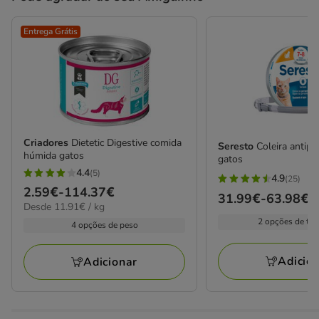
Entrega Grátis
Criadores
Dietetic Digestive comida
Seresto
Coleira antipa
húmida gatos
gatos
4.4
(5)
4.9
4.4
(25)
4.9
Preço
2.59€
-
114.37€
estrelas
Preço
31.99€
-
63.98€
estrelas
11.91€
Desde 11.91€ / kg
de
com
de
por
com
2 opções de ta
2.59€
4 opções de peso
5
31.99€
kg
25
a
avaliações
a
avaliações
114.37€
Adicio
Adicionar
63.98€