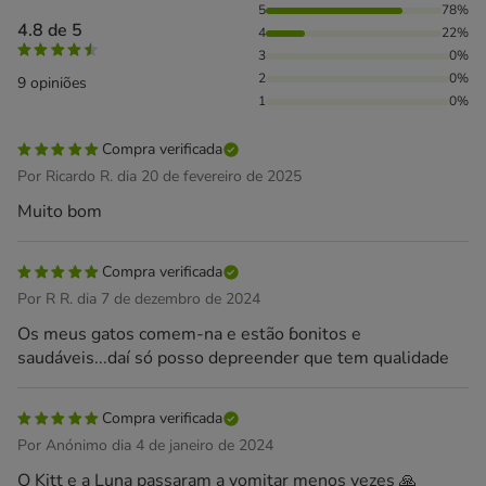
78% das pessoas avaliaram com 5 estrelas, 22% das pessoa
5
78%
4.8 de 5
4
22%
3
0%
2
0%
9 opiniões
1
0%
Compra verificada
Por Ricardo R. dia 20 de fevereiro de 2025
Muito bom
Compra verificada
Por R R. dia 7 de dezembro de 2024
Os meus gatos comem-na e estão ɓonitos e
saudáveis...daí só posso depreender que tem qualidade
Compra verificada
Por Anónimo dia 4 de janeiro de 2024
O Kitt e a Luna passaram a vomitar menos vezes 🙏