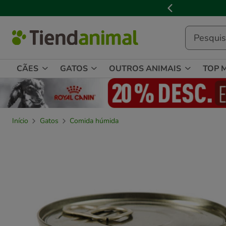
2
de
3,
mensagem,
CÃES
GATOS
OUTROS ANIMAIS
TOP 
Início
Gatos
Comida húmida