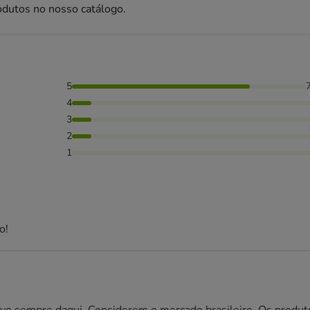
odutos no nosso catálogo.
5
 avaliaram com 4 estrelas, 8% das pessoas avaliaram com 3 e
4
3
2
1
o!