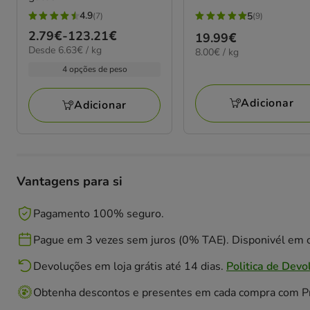
4.9
5
(7)
(9)
4.9
5
Preço
2.79€
-
123.21€
Preço
19.99€
estrelas
estrelas
6.63€
Desde 6.63€ / kg
de
8.00€
8.00€ / kg
19.99€
com
com
por
por
2.79€
4 opções de peso
7
9
kg
KG
a
avaliações
avaliações
123.21€
Adicionar
Adicionar
Vantagens para si
Pagamento 100% seguro.
Pague em 3 vezes sem juros (0% TAE). Disponivél em c
Devoluções em loja grátis até 14 dias.
Politica de Devo
Obtenha descontos e presentes em cada compra com 