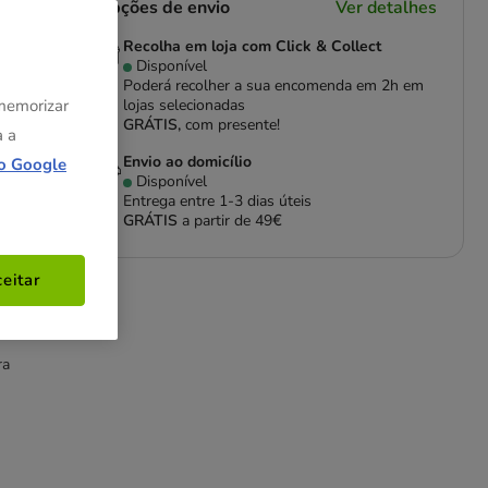
Opções de envio
Ver detalhes
Recolha em loja com Click & Collect
Disponível
Poderá recolher a sua encomenda em 2h em
 memorizar
lojas selecionadas
GRÁTIS,
com presente!
a a
Envio ao domicílio
o Google
Disponível
Entrega entre
1-3 dias úteis
GRÁTIS
a partir de 49€
eitar
ra