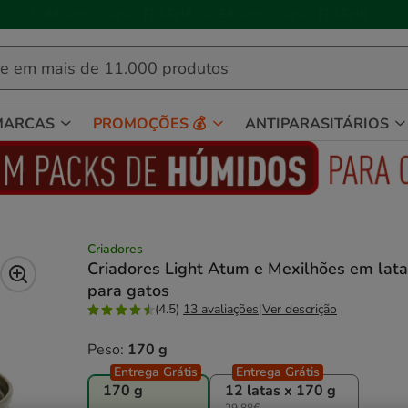
🌊
Piscinas, gelados, brinquedos refrescantes e muito mais!
🌞
MARCAS
PROMOÇÕES 💰
ANTIPARASITÁRIOS
Criadores
Criadores Light Atum e Mexilhões em lata
para gatos
(4.5)
13 avaliações
|
Ver descrição
Peso:
170 g
Entrega Grátis
Entrega Grátis
170 g
12 latas x 170 g