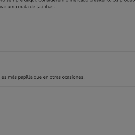
levo sempre daqui. Considerem o mercado brasileiro. Os produt
var uma mala de latinhas.
n es más papilla que en otras ocasiones.