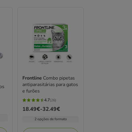
Frontline
Combo pipetas
antiparasitárias para gatos
tos
e furões
4.7
(26)
4.7
Preço
18.49€
-
32.49€
estrelas
de
com
2 opções de formato
18.49€
26
a
avaliações