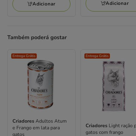
63.98€
94.98€
Adicionar
Adicionar
Também poderá gostar
Entrega Grátis
Entrega Grátis
Criadores
Adultos Atum
Criadores
Light ração 
e Frango em lata para
gatos com frango
gatos