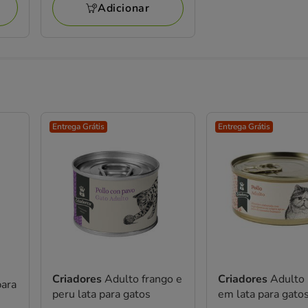
Adicionar
32.49€
Entrega Grátis
Entrega Grátis
Criadores
Adulto frango e
Criadores
Adulto
para
peru lata para gatos
em lata para gato