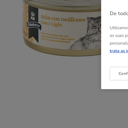
De todo
Utilizamo
as suas p
personali
trata as 
Conf