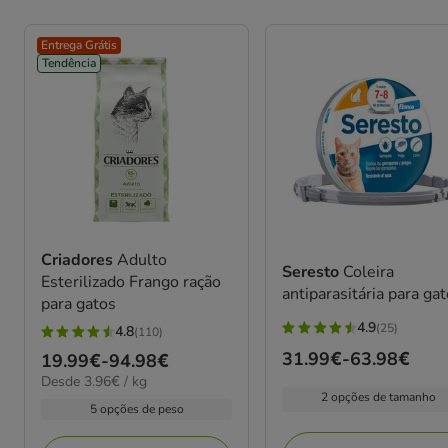
Entrega Grátis
Tendência
Criadores
Adulto
Seresto
Coleira
Esterilizado Frango ração
antiparasitária para ga
para gatos
4.9
(25)
4.8
(110)
4.9
4.8
Preço
31.99€
-
63.98€
Preço
19.99€
-
94.98€
estrelas
estrelas
3.96€
de
Desde 3.96€ / kg
de
com
com
por
2 opções de tamanho
31.99€
19.99€
25
5 opções de peso
110
kg
a
a
avaliações
avaliações