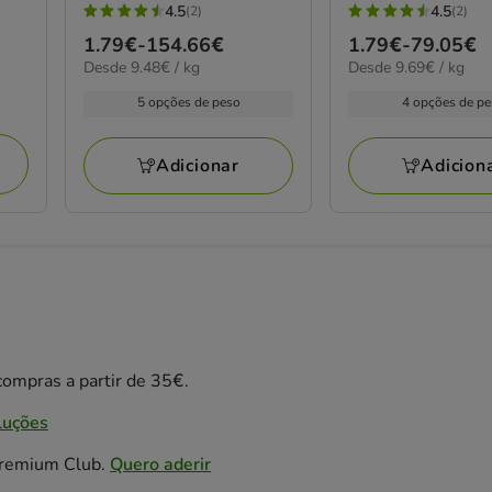
4.5
4.5
(2)
(2)
4.5
4.5
Preço
1.79€
-
154.66€
Preço
1.79€
-
79.05€
estrelas
estrelas
9.48€
9.69€
Desde 9.48€ / kg
Desde 9.69€ / kg
de
de
com
com
por
por
1.79€
1.79€
2
2
5 opções de peso
4 opções de p
kg
kg
a
a
avaliações
avaliações
154.66€
79.05€
Adicionar
Adicion
ompras a partir de 35€.
luções
Premium Club.
Quero aderir