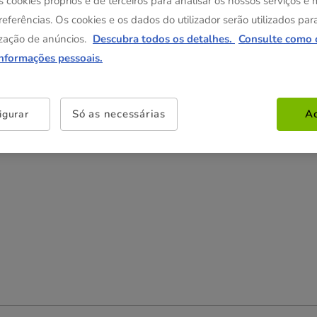
s cookies próprios e de terceiros para analisar os nossos serviços e
referências. Os cookies e os dados do utilizador serão utilizados par
zação de anúncios.
Descubra todos os detalhes.
Consulte como 
Não perca esta promoção
informações pessoais.
-25% na 2ª un
Com cupão numa seleção de
alimentação, higiene e acessórios.
Ver condições
Cupão:
SUPER25
Copiar
Só as necessárias
Ac
igurar