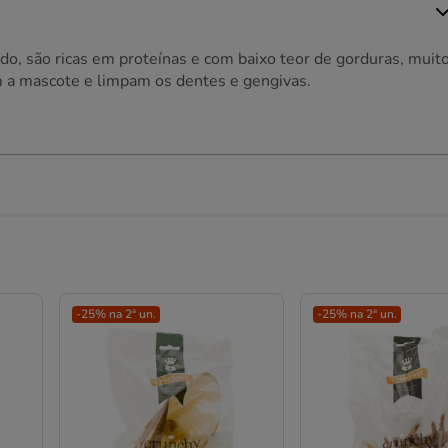
ado, são ricas em proteínas e com baixo teor de gorduras, muit
tem a mascote e limpam os dentes e gengivas.
-25% na 2ª un.
-25% na 2ª un.