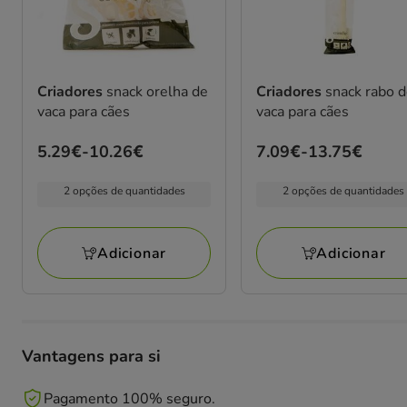
Criadores
snack orelha de
Criadores
snack rabo 
vaca para cães
vaca para cães
Preço
5.29€
-
10.26€
Preço
7.09€
-
13.75€
de
de
2 opções de quantidades
2 opções de quantidades
5.29€
7.09€
a
a
10.26€
13.75€
Adicionar
Adicionar
Vantagens para si
Pagamento 100% seguro.