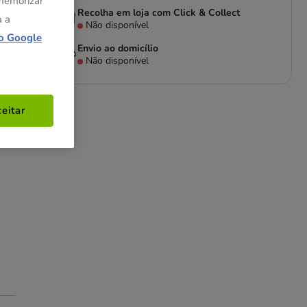
 memorizar
Recolha em loja com Click & Collect
a a
Não disponível
o Google
Envio ao domicílio
Não disponível
eitar