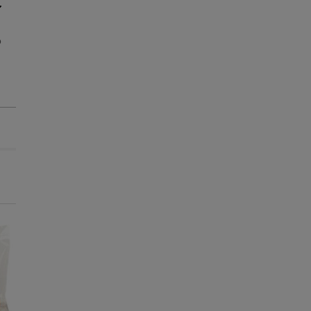
o
-25% na 2ª un.
-25% na 2ª un.