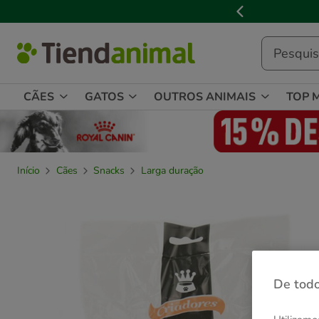
2
de
3,
mensagem,
CÃES
GATOS
OUTROS ANIMAIS
TOP 
Início
Cães
Snacks
Larga duração
De todo