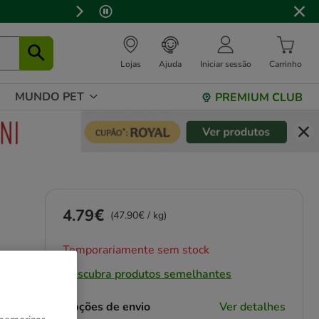
Lojas
Ajuda
Iniciar sessão
Carrinho
MUNDO PET
PREMIUM CLUB
4.79€
Preço 4.79€, 47.90 EUR por kg
(47.90€ / kg)
Temporariamente sem stock
Descubra produtos semelhantes
Opções de envio
Ver detalhes