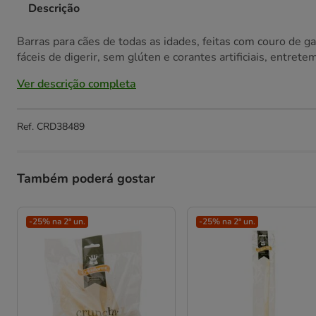
Descrição
Barras para cães de todas as idades, feitas com couro de g
fáceis de digerir, sem glúten e corantes artificiais, entre
Ver descrição completa
Ref.
CRD38489
Também poderá gostar
-25% na 2ª un.
-25% na 2ª un.