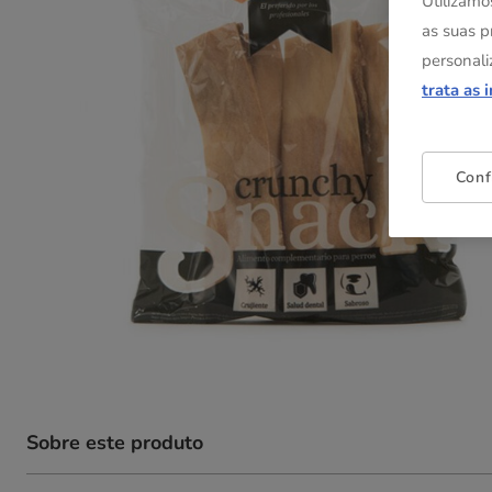
Utilizamo
as suas p
personali
trata as 
Conf
Sobre este produto