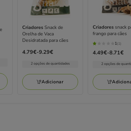
Criadores
snack p
Criadores
Snack de
de
frango para cães
Orelha de Vaca
Desidratada para cães
1
(1)
1
Preço
4.79€
-
9.29€
Preço
4.49€
-
8.71€
estrelas
de
de
com
2 opções de quantidades
2 opções de quant
4.79€
4.49€
1
a
a
avaliações
9.29€
8.71€
Adicionar
Adicion