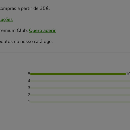
ompras a partir de 35€.
luções
Premium Club.
Quero aderir
odutos no nosso catálogo.
5
1
4
3
2
1