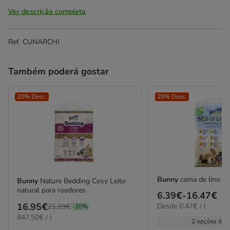
Ver descrição completa
Ref.
CUNARCHI
Também poderá gostar
20% Desc.
20% Desc.
Bunny
cama de lino r
Bunny
Nature Bedding Cosy Leito
natural para roedores
Preço
6.39€
-
16.47€
0.47€
Preço
16.95€
Desde 0.47€ / l
de
21.19€
-20%
por
847.50€
847.50€ / l
anterior
6.39€
2 opções de 
L
por