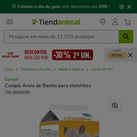
2
🐱
Celebre o dia do gato
com descontos até
25%
!
de
3,
mensagem,
Início
Roedores e Furões
Saúde e higiene
Caixas de WC
Cunipic
Cunipic Areia de Banho para chinchilas
Ver descrição