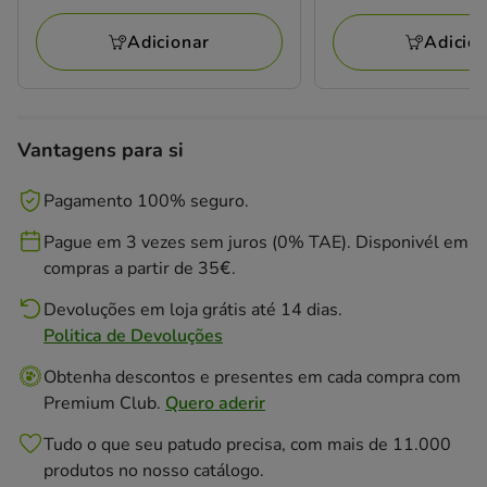
21.19€,
a
L
está
16.47€
Adicionar
Adicio
a
poupar
20%,
preço
Vantagens para si
final
16.95€
Pagamento 100% seguro.
Pague em 3 vezes sem juros (0% TAE). Disponivél em
compras a partir de 35€.
Devoluções em loja grátis até 14 dias.
Politica de Devoluções
Obtenha descontos e presentes em cada compra com
Premium Club.
Quero aderir
Tudo o que seu patudo precisa, com mais de 11.000
produtos no nosso catálogo.