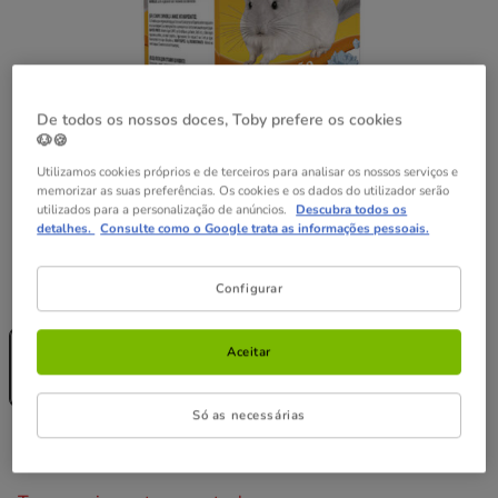
De todos os nossos doces, Toby prefere os cookies
🐶🍪
Utilizamos cookies próprios e de terceiros para analisar os nossos serviços e
memorizar as suas preferências. Os cookies e os dados do utilizador serão
utilizados para a personalização de anúncios.
Descubra todos os
detalhes.
Consulte como o Google trata as informações pessoais.
Configurar
Formato:
1 kg
Sem Stock
1 kg
Aceitar
8.99€
(8.99€ / kg)
Só as necessárias
8.99€
Preço 8.99€, 8.99 EUR por kg
(8.99€ / kg)