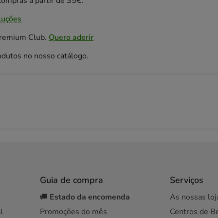
ompras a partir de 35€.
luções
Premium Club.
Quero aderir
odutos no nosso catálogo.
Guia de compra
Serviços
🚚
Estado da encomenda
As nossas loj
l
Promoções do mês
Centros de B