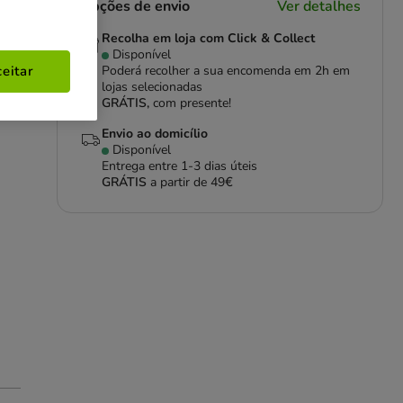
Opções de envio
Ver detalhes
Recolha em loja com Click & Collect
Disponível
Poderá recolher a sua encomenda em 2h em
eitar
lojas selecionadas
GRÁTIS,
com presente!
Envio ao domicílio
Disponível
Entrega entre
1-3 dias úteis
GRÁTIS
a partir de 49€