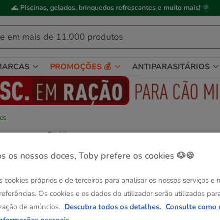
🌊
Piscinas, gelados, brinquedos refrescantes e muito mais!
🌞
MARCAS
PROMOÇÕES 💰
ANTIPARASITÁRIOS
tes
Cunipic
Cunipic Naturaliss Multitivitamin Petiscos 
s os nossos doces, Toby prefere os cookies 🐶🍪
Cenoura para roedores
Ver descrição
s cookies próprios e de terceiros para analisar os nossos serviços e
Formato:
50 g
referências. Os cookies e os dados do utilizador serão utilizados par
zação de anúncios.
Descubra todos os detalhes.
Consulte como 
50 g