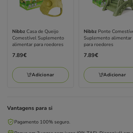
Nibbz
Casa de Queijo
Nibbz
Ponte Comestív
Comestível Suplemento
Suplemento alimentar
alimentar para roedores
para roedores
Preço
7.89€
Preço
7.89€
7.89€
7.89€
Adicionar
Adicionar
Vantagens para si
Pagamento 100% seguro.