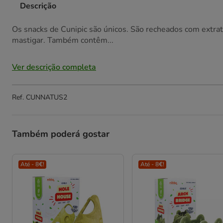
Descrição
Os snacks de Cunipic são únicos. São recheados com extrato
mastigar. Também contêm...
Ver descrição completa
Ref.
CUNNATUS2
Também poderá gostar
Até - 8€!
Até - 8€!