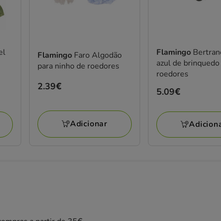
el
Flamingo
Bertran
Flamingo
Faro Algodão
azul de brinquedo
para ninho de roedores
roedores
Preço
2.39€
Preço
5.09€
2.39€
5.09€
Adicionar
Adicion