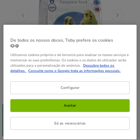
De todos os nossos doces, Toby prefere os cookies
🐶🍪
Utilizamos cookies próprios e de terceiros para analisar os nossos serviços e
memorizar as suas preferências. Os cookies e os dados do utilizador serão
utilizados para a personalização de anúncios.
Descubra todos os
detalhes.
Consulte como o Google trata as informações pessoais.
Configurar
Peso:
1 kg
😻-25%
Sem Stock
Aceitar
compras
3 kg
+35€
1 kg
Só as necessárias
8.39€
16.09€
(12.91€ / kg)
(5.36€ / kg)