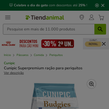
2
🐱
Celebre o dia do gato
com descontos até
25%
!
de
3,
mensagem,
Início
Pássaros
Comida
Periquitos
Cunipic
Cunipic Superpremium ração para periquitos
Ver descrição