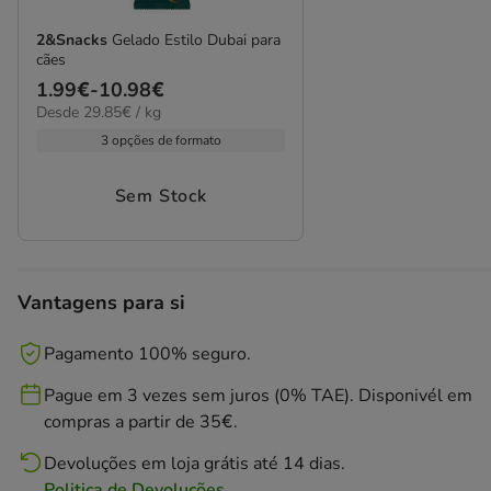
2&Snacks
Gelado Estilo Dubai para
cães
Preço
1.99€
-
10.98€
29.85€
Desde 29.85€ / kg
de
por
1.99€
3 opções de formato
kg
a
10.98€
Sem Stock
Vantagens para si
Pagamento 100% seguro.
Pague em 3 vezes sem juros (0% TAE). Disponivél em
compras a partir de 35€.
Devoluções em loja grátis até 14 dias.
Politica de Devoluções