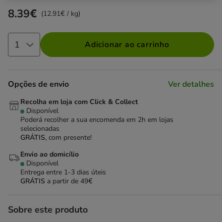
8.39€
Preço 8.39€, 12.91 EUR por kg
(12.91€ / kg)
Adicionar ao carrinho
Opções de envio
Ver detalhes
Recolha em loja com Click & Collect
Disponível
Poderá recolher a sua encomenda em 2h em lojas
selecionadas
GRÁTIS,
com presente!
Envio ao domicílio
Disponível
Entrega entre
1-3 dias úteis
GRÁTIS
a partir de 49€
Sobre este produto