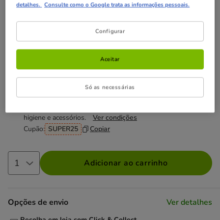
Não perca estas promoções!
detalhes.
Consulte como o Google trata as informações pessoais.
-40% na 2ª un
Direto numa seleção de acessórios de
Configurar
passeio e viagem e bebedouros da Dukier para cão e gato.
Ver condições
Aceitar
Entrega Grátis
Direto na compra de referências para gato
com um valor igual ou superior a 39€.
Ver condições
Só as necessárias
-25% na 2ª un
Com cupão numa seleção de alimentação,
higiene e acessórios.
Ver condições
Cupão:
SUPER25
Copiar
Adicionar ao carrinho
Opções de envio
Ver detalhes
Recolha em loja com Click & Collect