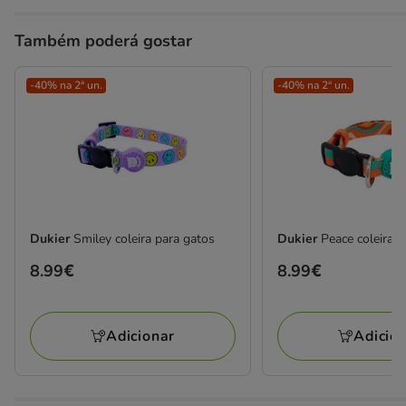
Também poderá gostar
-40% na 2ª un.
-40% na 2ª un.
Dukier
Smiley coleira para gatos
Dukier
Peace coleira 
Preço
8.99€
Preço
8.99€
8.99€
8.99€
Adicionar
Adicio