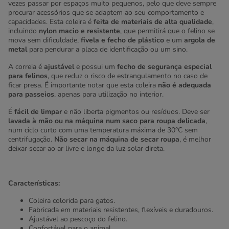
vezes passar por espaços muito pequenos, pelo que deve sempre
procurar acessórios que se adaptem ao seu comportamento e
capacidades. Esta coleira é
feita de materiais de alta qualidade
,
incluindo
nylon macio e resistente
, que permitirá que o felino se
mova sem dificuldade,
fivela e fecho de plástico
e um
argola de
metal
para pendurar a placa de identificação ou um sino.
A correia é
ajustável
e possui um
fecho de segurança especial
para felinos
, que reduz o risco de estrangulamento no caso de
ficar presa. É importante notar que esta coleira
não é adequada
para passeios
, apenas para utilização no interior.
É
fácil de limpar
e não liberta pigmentos ou resíduos. Deve ser
lavada à mão ou na máquina num saco para roupa delicada
,
num ciclo curto com uma temperatura máxima de 30°C sem
centrifugação.
Não secar na máquina de secar roupa
, é melhor
deixar secar ao ar livre e longe da luz solar direta.
Características:
Coleira colorida para gatos.
Fabricada em materiais resistentes, flexíveis e duradouros.
Ajustável ao pescoço do felino.
Confortável para o animal.