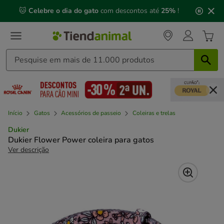
2
🐱
Celebre o dia do gato
com descontos até
25%
!
de
3,
mensagem,
Início
Gatos
Acessórios de passeio
Coleiras e trelas
Dukier
Dukier Flower Power coleira para gatos
Ver descrição