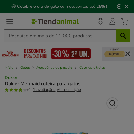
2
🐱
Celebre o dia do gato
com descontos até
25%
!
de
3,
mensagem,
Início
Gatos
Acessórios de passeio
Coleiras e trelas
Dukier
Dukier Mermaid coleira para gatos
(4)
1 avaliações
|
Ver descrição