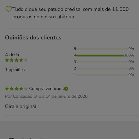
Tudo o que seu patudo precisa, com mais de 11.000
produtos no nosso catálogo.
Opiniões dos clientes
100% das pessoas avaliaram com 4 estrelas,
5
0%
4 de 5
4
100%
3
0%
2
0%
1 opiniões
1
0%
Compra verificada
Por Conceicao O. dia 14 de janeiro de 2026
Gira e original