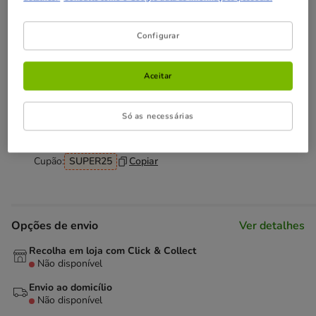
Descubra produtos semelhantes
Configurar
Não perca estas promoções!
Aceitar
Entrega Grátis
Direto na compra de referências para gato
com um valor igual ou superior a 39€.
Ver condições
Só as necessárias
-25% na 2ª un
Com cupão numa seleção de alimentação,
higiene e acessórios.
Ver condições
Cupão:
SUPER25
Copiar
Opções de envio
Ver detalhes
Recolha em loja com Click & Collect
Não disponível
Envio ao domicílio
Não disponível