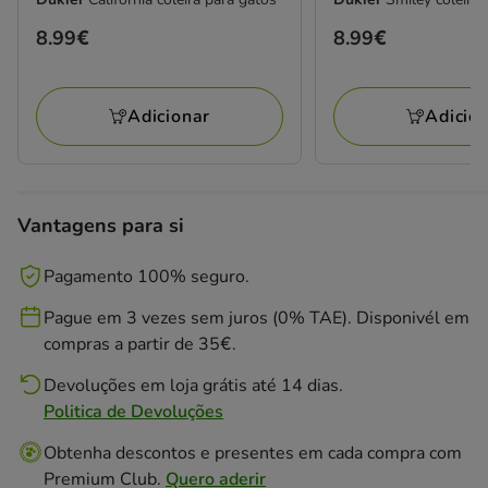
Preço
8.99€
Preço
8.99€
8.99€
8.99€
Adicionar
Adicio
Vantagens para si
Pagamento 100% seguro.
Pague em 3 vezes sem juros (0% TAE). Disponivél em
compras a partir de 35€.
Devoluções em loja grátis até 14 dias.
Politica de Devoluções
Obtenha descontos e presentes em cada compra com
Premium Club.
Quero aderir