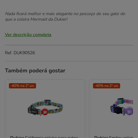
Nada ficará melhor e mais elegante no pescoço do seu gato do
que a coleira Mermaid da Dukier!
Ver descrição completa
Ref.
DUK90526
Também poderá gostar
-40% na 2ª un.
-40% na 2ª un.
Dukier
California coleira para gatos
Dukier
Smiley coleira 