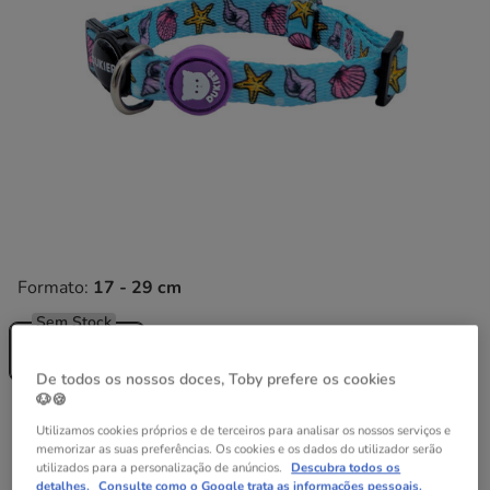
Formato:
17 - 29 cm
Sem Stock
17 - 29 cm
8.99€
De todos os nossos doces, Toby prefere os cookies
🐶🍪
8.99€
Preço 8.99€
Utilizamos cookies próprios e de terceiros para analisar os nossos serviços e
memorizar as suas preferências. Os cookies e os dados do utilizador serão
utilizados para a personalização de anúncios.
Descubra todos os
Temporariamente sem stock
detalhes.
Consulte como o Google trata as informações pessoais.