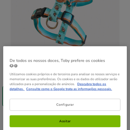
De todos os nossos doces, Toby prefere os cookies
🐶🍪
Utilizamos cookies próprios e de terceiros para analisar os nossos serviços e
Guia de tamanhos
Tamanho:
S
memorizar as suas preferências. Os cookies e os dados do utilizador serão
utilizados para a personalização de anúncios.
Descubra todos os
-40% na 2ª
-40% na 2ª
-40% na 2ª
detalhes.
Consulte como o Google trata as informações pessoais.
un.
un.
un.
S
M
L
19.99€
19.99€
19.99€
Configurar
19.99€
Preço 19.99€
Aceitar