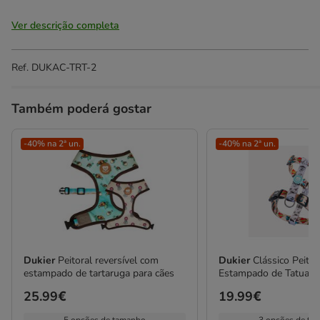
Ver descrição completa
Ref.
DUKAC-TRT-2
Também poderá gostar
-40% na 2ª un.
-40% na 2ª un.
Dukier
Peitoral reversível com
Dukier
Clássico Peito
estampado de tartaruga para cães
Estampado de Tatuage
Preço
25.99€
Preço
19.99€
25.99€
19.99€
5 opções de tamanho
3 opções de ta