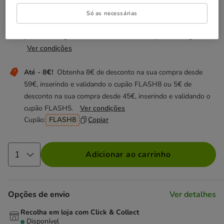
Não perca estas promoções!
Só as necessárias
-40% na 2ª un
Direto numa seleção de acessórios de
passeio e viagem e bebedouros da Dukier para cão e gato.
Ver condições
Até - 8€!
Obtenha 8€ de desconto na sua compra desde
59€, inserindo e validando o cupão FLASH8 ou 5€ de
desconto na sua compra desde 45€, inserindo e validando o
cupão FLASH5.
Ver condições
Cupão:
FLASH8
Copiar
Adicionar ao carrinho
Opções de envio
Ver detalhes
Recolha em loja com Click & Collect
Disponível