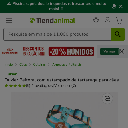
2
🌊
Piscinas, gelados, brinquedos refrescantes e muito
de
mais!
🌞
3,
mensagem,
Início
Cães
Coleiras
Arneses e Peitorais
Dukier
Dukier Peitoral com estampado de tartaruga para cães
(5)
1 avaliações
|
Ver descrição