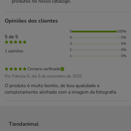
produtos no nosso catálogo.
Opiniões dos clientes
100% das pessoas avaliaram com 5 estrelas,
5
100%
5 de 5
4
0%
3
0%
2
0%
1 opiniões
1
0%
Compra verificada
Por Patrícia G. dia 5 de novembro de 2025
O produto é muito bonito, de boa qualidade e
completamente alinhado com a imagem da fotografia
Tiendanimal