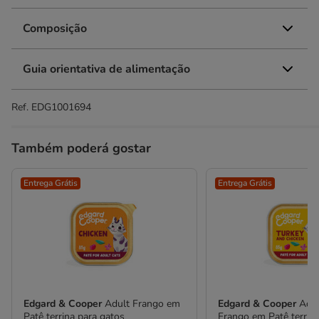
Composição
Guia orientativa de alimentação
Ref.
EDG1001694
Também poderá gostar
Entrega Grátis
Entrega Grátis
Edgard & Cooper
Adult Frango em
Edgard & Cooper
Adul
Patê terrina para gatos
Frango em Patê terrin