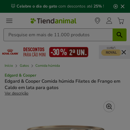
2
🐱
Celebre o dia do gato
com descontos até
25%
!
de
3,
mensagem,
Início
Gatos
Comida húmida
Edgard & Cooper
Edgard & Cooper Comida húmida Filetes de Frango em
Caldo em lata para gatos
Ver descrição