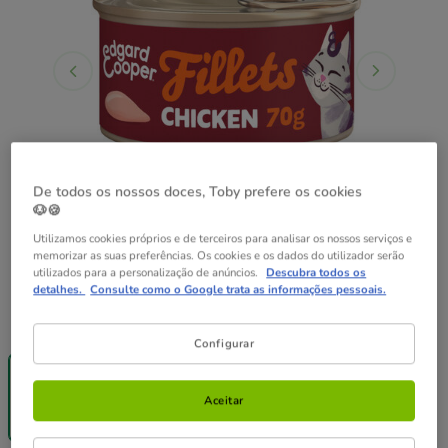
De todos os nossos doces, Toby prefere os cookies
🐶🍪
Utilizamos cookies próprios e de terceiros para analisar os nossos serviços e
memorizar as suas preferências. Os cookies e os dados do utilizador serão
utilizados para a personalização de anúncios.
Descubra todos os
detalhes.
Consulte como o Google trata as informações pessoais.
Peso:
70 g
Configurar
Entrega
Entrega
Grátis
Grátis
70 g
12 latas x 70 g
Aceitar
1.69€
20.28€
(24.14€ / kg)
(24.14€ / kg)