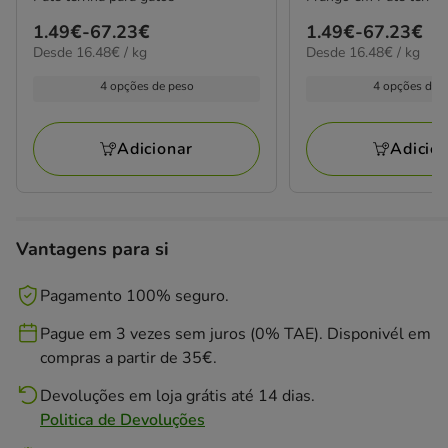
Preço
1.49€
-
67.23€
Preço
1.49€
-
67.23€
16.48€
16.48€
Desde 16.48€ / kg
Desde 16.48€ / kg
de
de
por
por
1.49€
1.49€
kg
kg
4 opções de peso
4 opções de 
a
a
67.23€
67.23€
Adicionar
Adicio
Vantagens para si
Pagamento 100% seguro.
Pague em 3 vezes sem juros (0% TAE). Disponivél em
compras a partir de 35€.
Devoluções em loja grátis até 14 dias.
Politica de Devoluções