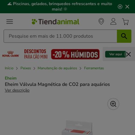
2
🌊
Piscinas, gelados, brinquedos refrescantes e muito
de
mais!
🌞
3,
mensagem,
Início
Peixes
Manutenção de aquários
Ferramentas
Eheim
Eheim Válvula Magnética de CO2 para aquários
Ver descrição