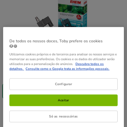
De todos os nossos doces, Toby prefere os cookies
🐶🍪
Utilizamos cookies próprios e de terceiros para analisar os nossos serviços e
memorizar as suas preferências. Os cookies e os dados do utilizador serão
utilizados para a personalização de anúncios.
Descubra todos os
detalhes.
Consulte como o Google trata as informações pessoais.
Formato:
230 W
Até - 8€!
Configurar
230 W
69.99€
Aceitar
69.99€
Preço 69.99€
Só as necessárias
Não perca esta promoção