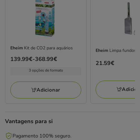
Eheim
Kit de CO2 para aquários
Eheim
Limpa fundos p
Preço
139.99€
-
368.99€
Preço
21.59€
de
21.59€
3 opções de formato
139.99€
a
368.99€
Adicio
Adicionar
Vantagens para si
Pagamento 100% seguro.