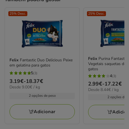
25% Desc.
25% Desc.
Felix
Purina Fantastic Seleção de
Felix
Fantastic Duo Delicious Peixe
Vegetais saquetas de g
em gelatina para gatos
gatos
5
(3)
5
4
(3)
4
Preço
3.19€
-
18.37€
estrelas
Preço
2.99€
-
17.22€
estrelas
9.00€
Desde 9.00€ / kg
de
8.44€
com
Desde 8.44€ / kg
de
por
com
3.19€
por
2 opções de peso
3
2.99€
kg
2 opções de 
3
kg
a
avaliações
a
avaliações
18.37€
17.22€
Adicionar
Adicio