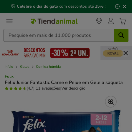
2
🐱
Celebre o dia do gato
com descontos até
25%
!
de
3,
mensagem,
Início
Gatos
Comida húmida
Felix
Felix Junior Fantastic Carne e Peixe em Geleia saqueta
(4.7)
11 avaliações
|
Ver descrição