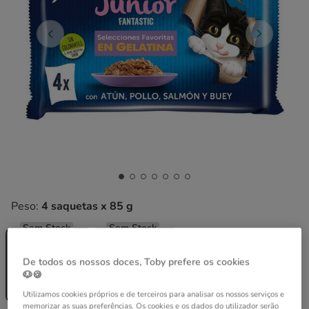
Peso:
4 saquetas x 85 g
Sem Stock
Sem Stock
4 saquetas x
24 saquetas x
85 g
85 g
De todos os nossos doces, Toby prefere os cookies
17.94€
🐶🍪
2.99€
17.22€
(8.79€ / kg)
(8.44€ / kg)
Utilizamos cookies próprios e de terceiros para analisar os nossos serviços e
memorizar as suas preferências. Os cookies e os dados do utilizador serão