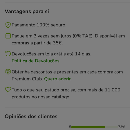
Vantagens para si
Pagamento 100% seguro.
Pague em 3 vezes sem juros (0% TAE). Disponivél em
compras a partir de 35€.
Devoluções em loja grátis até 14 dias.
Politica de Devoluções
Obtenha descontos e presentes em cada compra com
Premium Club.
Quero aderir
Tudo o que seu patudo precisa, com mais de 11.000
produtos no nosso catálogo.
Opiniões dos clientes
73% das pessoas avaliaram com 5 estrelas, 27% das pessoa
5
73%