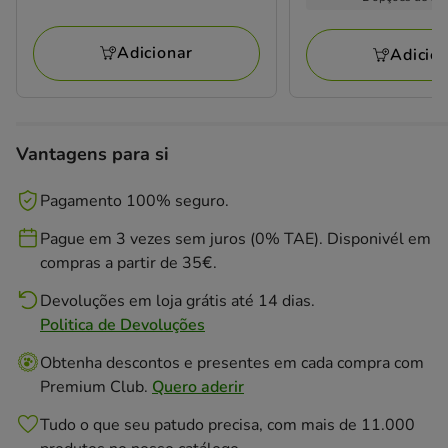
3.49€
3.59€
a
Adicionar
Adicio
7.89€
Vantagens para si
Pagamento 100% seguro.
Pague em 3 vezes sem juros (0% TAE). Disponivél em
compras a partir de 35€.
Devoluções em loja grátis até 14 dias.
Politica de Devoluções
Obtenha descontos e presentes em cada compra com
Premium Club.
Quero aderir
Tudo o que seu patudo precisa, com mais de 11.000