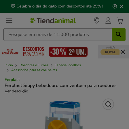
2
🐱
Celebre o dia do gato
com descontos até
25%
!
de
3,
mensagem,
Início
Roedores e Furões
Especial coelhos
Acessórios para as coelheiras
Ferplast
Ferplast Sippy bebedouro com ventosa para roedores
Ver descrição