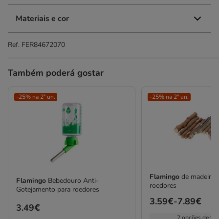
Materiais e cor
Ref.
FER84672070
Também poderá gostar
-25% na 2ª un.
-25% na 2ª un.
Flamingo
de madeira 
Flamingo
Bebedouro Anti-
roedores
Gotejamento para roedores
Preço
3.59€
-
7.89€
Preço
3.49€
de
2 opções de ta