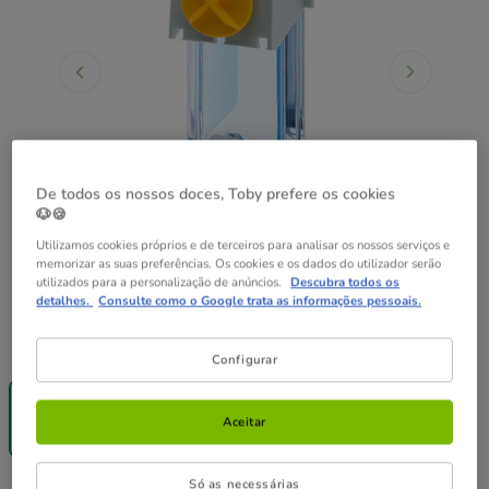
De todos os nossos doces, Toby prefere os cookies
🐶🍪
Utilizamos cookies próprios e de terceiros para analisar os nossos serviços e
memorizar as suas preferências. Os cookies e os dados do utilizador serão
utilizados para a personalização de anúncios.
Descubra todos os
detalhes.
Consulte como o Google trata as informações pessoais.
Capacidad:
100 ml
Configurar
-25% na 2ª
-25% na 2ª
-25% na 2ª
un.
un.
un.
100 ml
300 ml
600 ml
Aceitar
9.99€
10.99€
14.29€
Só as necessárias