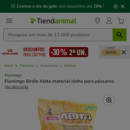
2
🐱
Celebre o dia do gato
com descontos até
25%
!
de
3,
mensagem,
Início
Pássaros
Acessórios
Ninhos
Flamingo
Flamingo Birdie Abita material ninho para pássaros
Ver descrição