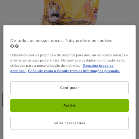
De todos os nossos doces, Toby prefere os cookies
🐶🍪
Utilizamos cookies próprios e de terceiros para analisar os nossos serviços e
memorizar as suas preferências. Os cookies e os dados do utilizador serão
utilizados para a personalização de anúncios.
Descubra todos os
detalhes.
Consulte como o Google trata as informações pessoais.
Formato:
50 g
Configurar
Sem Stock
50 g
2.39€
Aceitar
2.39€
Preço 2.39€
Só as necessárias
Temporariamente sem stock