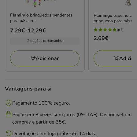
Flamingo
brinquedos pendentes
Flamingo
espelho com
para pássaros
brinquedo para pássar
5
Preço
7.29€
-
12.29€
(4)
5
de
Preço
2.69€
estrelas
2 opções de tamanho
7.29€
2.69€
com
a
4
Adicio
Adicionar
12.29€
avaliações
Vantagens para si
Pagamento 100% seguro.
Pague em 3 vezes sem juros (0% TAE). Disponivél em
compras a partir de 35€.
Devoluções em loja grátis até 14 dias.