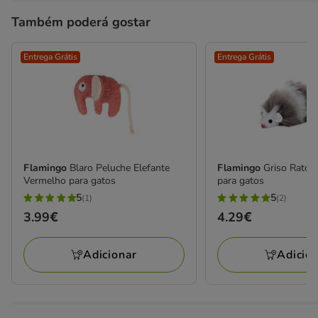
Também poderá gostar
Entrega Grátis
Entrega Grátis
Flamingo
Blaro Peluche Elefante
Flamingo
Griso Rato 
Vermelho para gatos
para gatos
5
5
(1)
(2)
5
5
Preço
3.99€
Preço
4.29€
estrelas
estrelas
3.99€
4.29€
com
com
Adicionar
Adicio
1
2
avaliações
avaliações