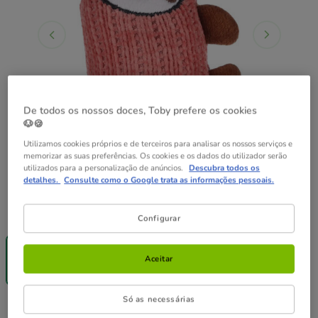
De todos os nossos doces, Toby prefere os cookies
🐶🍪
Utilizamos cookies próprios e de terceiros para analisar os nossos serviços e
memorizar as suas preferências. Os cookies e os dados do utilizador serão
utilizados para a personalização de anúncios.
Descubra todos os
detalhes.
Consulte como o Google trata as informações pessoais.
Formato:
1 ud.
Configurar
Entrega
Grátis
Aceitar
1 ud.
3.79€
Só as necessárias
3.79€
Preço 3.79€