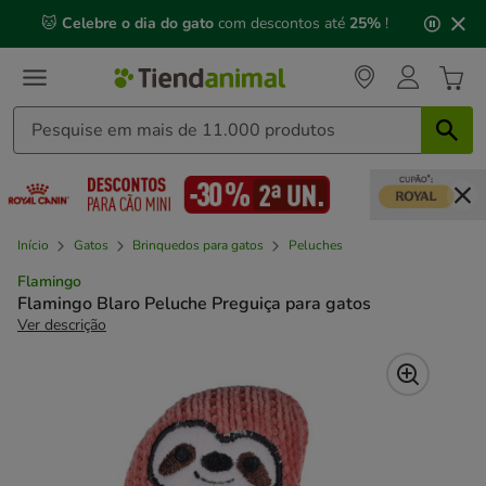
2
🐱
Celebre o dia do gato
com descontos até
25%
!
de
3,
mensagem,
Início
Gatos
Brinquedos para gatos
Peluches
Flamingo
Flamingo Blaro Peluche Preguiça para gatos
Ver descrição