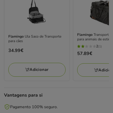
Flamingo
Transportad
Flamingo
Ula Saco de Transporte
para animais de estim
para cães
2
(1)
2
Preço
34.99€
Preço
57.89€
estrelas
34.99€
57.89€
com
1
Adicionar
Adicio
avaliações
Vantagens para si
Pagamento 100% seguro.