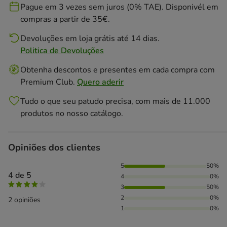
Pague em 3 vezes sem juros (0% TAE). Disponivél em
compras a partir de 35€.
Devoluções em loja grátis até 14 dias.
Politica de Devoluções
Obtenha descontos e presentes em cada compra com
Premium Club.
Quero aderir
Tudo o que seu patudo precisa, com mais de 11.000
produtos no nosso catálogo.
Opiniões dos clientes
50% das pessoas avaliaram com 5 estrelas, 50% das pessoa
5
50%
4 de 5
4
0%
3
50%
2
0%
2 opiniões
1
0%