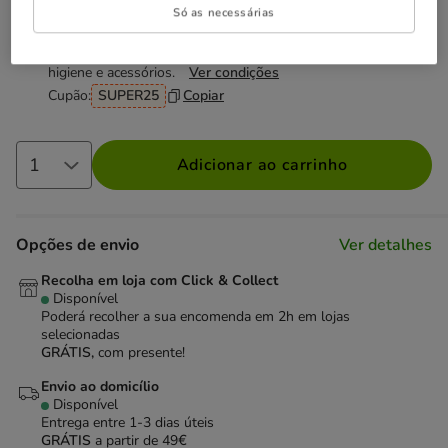
Não perca esta promoção
Só as necessárias
-25% na 2ª un
Com cupão numa seleção de alimentação,
higiene e acessórios.
Ver condições
Cupão:
SUPER25
Copiar
Adicionar ao carrinho
Opções de envio
Ver detalhes
Recolha em loja com Click & Collect
Disponível
Poderá recolher a sua encomenda em 2h em lojas
selecionadas
GRÁTIS,
com presente!
Envio ao domicílio
Disponível
Entrega entre
1-3 dias úteis
GRÁTIS
a partir de 49€