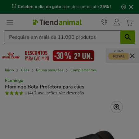
2
🐱
Celebre o dia do gato
com descontos até
25%
!
de
3,
mensagem,
Início
Cães
Roupa para cães
Complementos
Flamingo
Flamingo Bota Protetora para cães
(4)
2 avaliações
|
Ver descrição