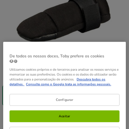
De todos os nossos doces, Toby prefere os cookies
🐶🍪
Utilizamos cookies próprios e de terceiros para analisar os nossos serviços e
memorizar as suas preferências. Os cookies e os dados do utilizador serão
Guia de tamanhos
Tamanho:
L
utilizados para a personalização de anúncios.
Descubra todos os
detalhes.
Consulte como o Google trata as informações pessoais.
-25% na 2ª
-25% na 2ª
un.
un.
L
S
Configurar
4.89€
2.99€
4.89€
Preço 4.89€
Aceitar