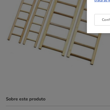
trata as 
Conf
Sobre este produto