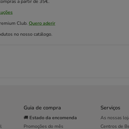
ompras a partir de 35€.
luções
Premium Club.
Quero aderir
odutos no nosso catálogo.
Guia de compra
Serviços
🚚
Estado da encomenda
As nossas loj
l
Promoções do mês
Centros de B