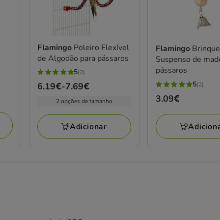
Flamingo
Poleiro Flexível
Flamingo
Brinqu
de Algodão para pássaros
Suspenso de made
pássaros
5
(2)
5
5
(2)
Preço
6.19€
-
7.69€
estrelas
5
de
Preço
3.09€
com
estrelas
2 opções de tamanho
6.19€
3.09€
2
com
a
avaliações
2
Adicion
Adicionar
7.69€
avaliações