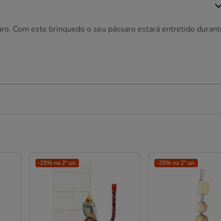
aro. Com este brinquedo o seu pássaro estará entretido durant
-25% na 2ª un.
-25% na 2ª un.