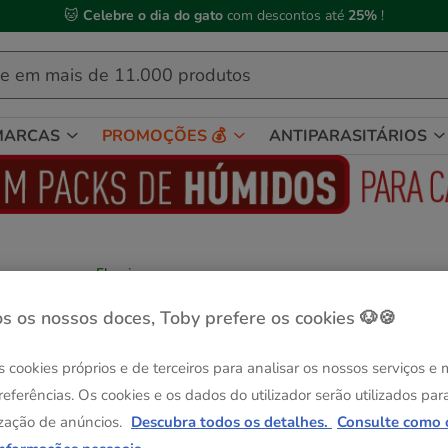
🐱
Celebre o dia do gato
com descontos até
25%
!
MARCAS
PROMOÇÕES 💰
ANTIPARASITÁRIOS
Flamingo
Flamingo escadas de madeira para pássa
s os nossos doces, Toby prefere os cookies 🐶🍪
Ver descrição
Formato:
65cm
s cookies próprios e de terceiros para analisar os nossos serviços e
-25% na 2ª un.
referências. Os cookies e os dados do utilizador serão utilizados par
65cm
zação de anúncios.
Descubra todos os detalhes.
Consulte como 
8.59€