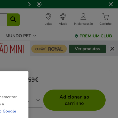
Lojas
Ajuda
Iniciar sessão
Carrinho
MUNDO PET
PREMIUM CLUB
ros
8.59€
Preço 8.59€
Adicionar ao
 memorizar
carrinho
a a
o Google