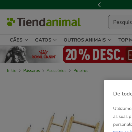
2
de
3,
mensagem,
CÃES
GATOS
OUTROS ANIMAIS
TOP 
Início
Pássaros
Acessórios
Poleiros
De todo
Utilizamo
as suas p
personali