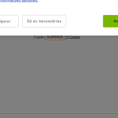
informações pessoais.
Não perca esta promoção
Só as necessárias
Ac
igurar
-25% na 2ª un
Com cupão numa seleção de
alimentação, higiene e acessórios.
Ver condições
Cupão:
SUPER25
Copiar