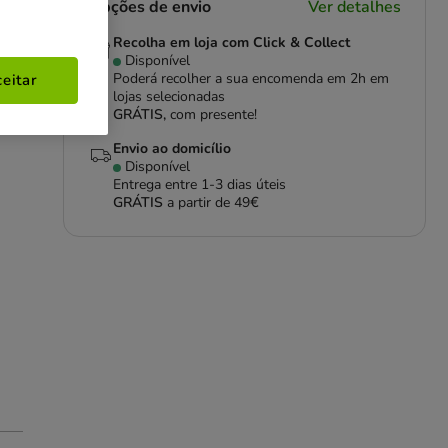
Opções de envio
Ver detalhes
Recolha em loja com Click & Collect
Disponível
Poderá recolher a sua encomenda em 2h em
eitar
lojas selecionadas
GRÁTIS,
com presente!
Envio ao domicílio
Disponível
Entrega entre
1-3 dias úteis
GRÁTIS
a partir de 49€