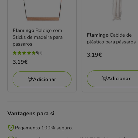
Flamingo
Baloiço com
Flamingo
Cabide de
Sticks de madeira para
plástico para pássaros
pássaros
5
(1)
Preço
3.19€
5
Preço
3.19€
3.19€
estrelas
3.19€
com
1
Adicionar
Adicionar
avaliações
Vantagens para si
Pagamento 100% seguro.