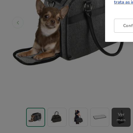
trata as 
Conf
Ver
mais