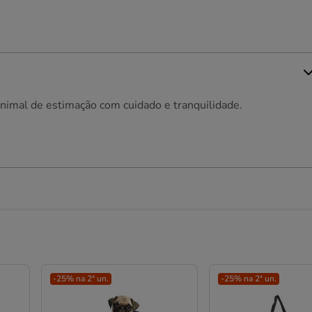
 animal de estimação com cuidado e tranquilidade.
-25% na 2ª un.
-25% na 2ª un.