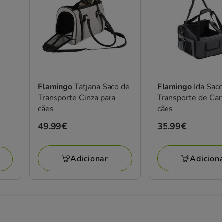
Flamingo
Tatjana Saco de
Flamingo
Ida Sac
Transporte Cinza para
Transporte de Car
cães
cães
Preço
49.99€
Preço
35.99€
49.99€
35.99€
Adicionar
Adicion