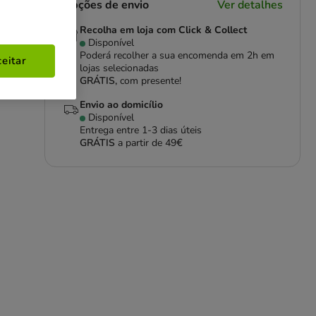
Opções de envio
Ver detalhes
Recolha em loja com Click & Collect
Disponível
Poderá recolher a sua encomenda em 2h em
eitar
lojas selecionadas
GRÁTIS,
com presente!
Envio ao domicílio
Disponível
Entrega entre
1-3 dias úteis
GRÁTIS
a partir de 49€