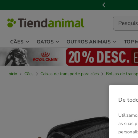
2
de
3,
mensagem,
CÃES
GATOS
OUTROS ANIMAIS
TOP 
Início
Cães
Caixas de transporte para cães
Bolsas de transp
De todo
Utilizamo
as suas p
personali