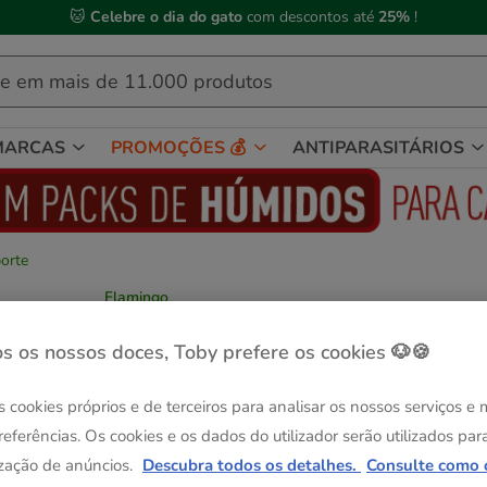
🐱
Celebre o dia do gato
com descontos até
25%
!
MARCAS
PROMOÇÕES 💰
ANTIPARASITÁRIOS
orte
Flamingo
Flamingo Justine Saco de Transporte
Cinzento para animais de estimação
s os nossos doces, Toby prefere os cookies 🐶🍪
Ver descrição
s cookies próprios e de terceiros para analisar os nossos serviços e
Guia de tama
Tamanho:
44 x 23 x 32 cm
referências. Os cookies e os dados do utilizador serão utilizados par
-25% na 2ª un.
zação de anúncios.
Descubra todos os detalhes.
Consulte como 
44 x 23 x 32 cm