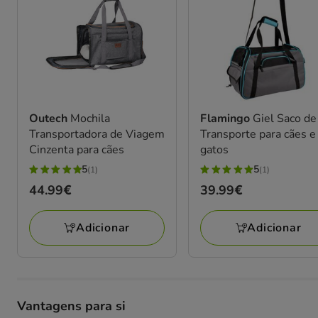
Outech
Mochila
Flamingo
Giel Saco de
Transportadora de Viagem
Transporte para cães e
Cinzenta para cães
gatos
5
5
(1)
(1)
5
5
Preço
44.99€
Preço
39.99€
estrelas
estrelas
44.99€
39.99€
com
com
Adicionar
Adicionar
1
1
avaliações
avaliações
Vantagens para si