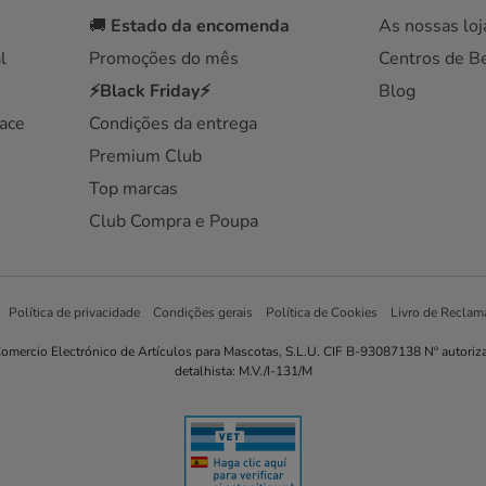
🚚
Estado da encomenda
As nossas loj
l
Promoções do mês
Centros de B
⚡Black Friday⚡
Blog
ace
Condições da entrega
Premium Club
Top marcas
Club Compra e Poupa
Política de privacidade
Condições gerais
Política de Cookies
Livro de Reclam
omercio Electrónico de Artículos para Mascotas, S.L.U. CIF B-93087138 Nº autoriz
detalhista: M.V./I-131/M