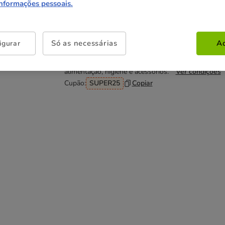
49.99€
informações pessoais.
Não perca esta promoção
Só as necessárias
Ac
igurar
-25% na 2ª un
Com cupão numa seleção de
alimentação, higiene e acessórios.
Ver condições
Cupão:
SUPER25
Copiar