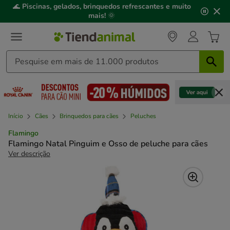
2
🌊
Piscinas, gelados, brinquedos refrescantes e muito
de
mais!
🌞
3,
mensagem,
Início
Cães
Brinquedos para cães
Peluches
Flamingo
Flamingo Natal Pinguim e Osso de peluche para cães
Ver descrição