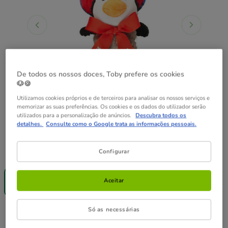
De todos os nossos doces, Toby prefere os cookies
🐶🍪
Utilizamos cookies próprios e de terceiros para analisar os nossos serviços e
memorizar as suas preferências. Os cookies e os dados do utilizador serão
utilizados para a personalização de anúncios.
Descubra todos os
detalhes.
Consulte como o Google trata as informações pessoais.
Formato:
1 ud.
Configurar
Até - 8€!
1 ud.
Aceitar
10.49€
Só as necessárias
10.49€
Preço 10.49€