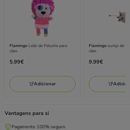
Flamingo
Leão de Peluche para
Flamingo
ouriço de pe
cães
cães
Preço
5.99€
Preço
9.99€
5.99€
9.99€
Adicionar
Adicio
Vantagens para si
Pagamento 100% seguro.