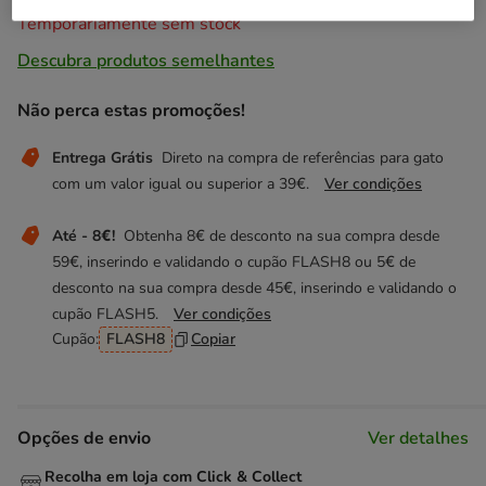
Temporariamente sem stock
Descubra produtos semelhantes
Não perca estas promoções!
Entrega Grátis
Direto na compra de referências para gato
com um valor igual ou superior a 39€.
Ver condições
Até - 8€!
Obtenha 8€ de desconto na sua compra desde
59€, inserindo e validando o cupão FLASH8 ou 5€ de
desconto na sua compra desde 45€, inserindo e validando o
cupão FLASH5.
Ver condições
Cupão:
FLASH8
Copiar
Opções de envio
Ver detalhes
Recolha em loja com Click & Collect