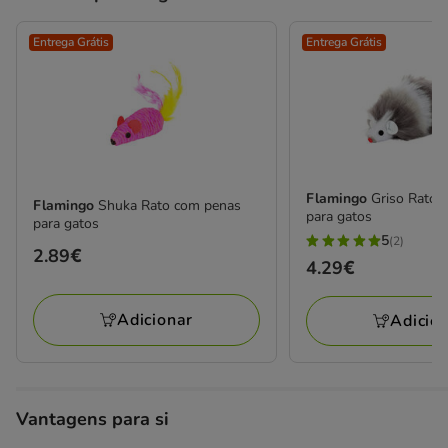
Entrega Grátis
Entrega Grátis
Flamingo
Griso Rato 
Flamingo
Shuka Rato com penas
para gatos
para gatos
5
(2)
5
Preço
2.89€
Preço
4.29€
estrelas
2.89€
4.29€
com
Adicionar
Adicio
2
avaliações
Vantagens para si