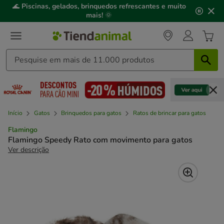
2
🌊
Piscinas, gelados, brinquedos refrescantes e muito
de
mais!
🌞
3,
mensagem,
Início
Gatos
Brinquedos para gatos
Ratos de brincar para gatos
Flamingo
Flamingo Speedy Rato com movimento para gatos
Ver descrição