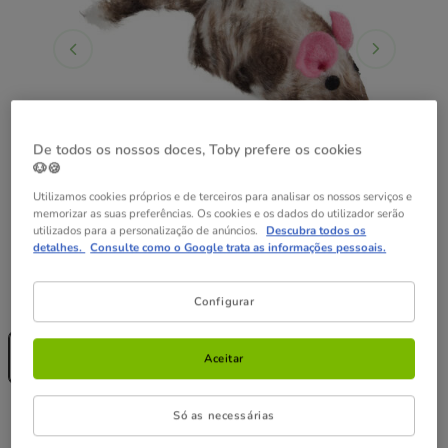
De todos os nossos doces, Toby prefere os cookies
🐶🍪
Utilizamos cookies próprios e de terceiros para analisar os nossos serviços e
memorizar as suas preferências. Os cookies e os dados do utilizador serão
utilizados para a personalização de anúncios.
Descubra todos os
detalhes.
Consulte como o Google trata as informações pessoais.
Formato:
1 ud.
Configurar
Sem Stock
1 ud.
Aceitar
4.79€
4.79€
Só as necessárias
Preço 4.79€