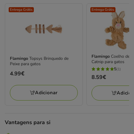
Entrega Grátis
Entrega Grátis
Flamingo
Coelho de P
Flamingo
Topsys Brinquedo de
Catnip para gatos
Peixe para gatos
5
(1)
5
Preço
4.99€
Preço
8.59€
estrelas
4.99€
8.59€
com
Adicionar
Adicio
1
avaliações
Vantagens para si