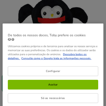
De todos os nossos doces, Toby prefere os cookies
🐶🍪
Utilizamos cookies próprios e de terceiros para analisar os nossos serviços e
memorizar as suas preferências. Os cookies e os dados do utilizador serão
utilizados para a personalização de anúncios.
Descubra todos os
detalhes.
Consulte como o Google trata as informações pessoais.
Formato:
1 ud.
Configurar
Entrega
Grátis
1 ud.
Aceitar
3.99€
Só as necessárias
3.99€
Preço 3.99€