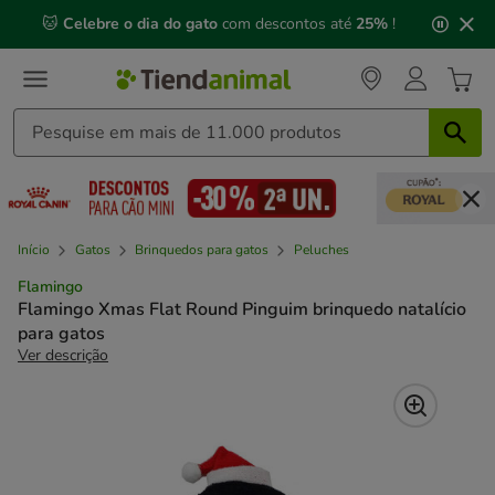
2
🐱
Celebre o dia do gato
com descontos até
25%
!
de
3,
mensagem,
Início
Gatos
Brinquedos para gatos
Peluches
Flamingo
Flamingo Xmas Flat Round Pinguim brinquedo natalício
para gatos
Ver descrição