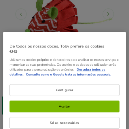
De todos os nossos doces, Toby prefere os cookies
🐶🍪
Utilizamos cookies próprios e de terceiros para analisar os nossos serviços e
memorizar as suas preferências. Os cookies e os dados do utilizador serão
utilizados para a personalização de anúncios.
Descubra todos os
detalhes.
Consulte como o Google trata as informações pessoais.
Formato:
1 ud.
Configurar
Entrega
Grátis
1 ud.
Aceitar
3.99€
Só as necessárias
3.99€
Preço 3.99€