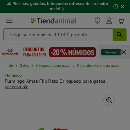
2
🌊
Piscinas, gelados, brinquedos refrescantes e muito
de
mais!
🌞
3,
mensagem,
Início
Gatos
Brinquedos para gatos
Ratos de brincar para gatos
Flamingo
Flamingo Xmas Flip Rato Brinquedo para gatos
Ver descrição