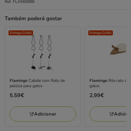
Ref.
FLA560686
Também poderá gostar
Entrega Grátis
Entrega Grátis
Flamingo
Cabide com Rato de
Flamingo
Rila rato co
pelúcia para gatos
gatos
Preço
5.59€
Preço
2.99€
5.59€
2.99€
Adicionar
Adicio