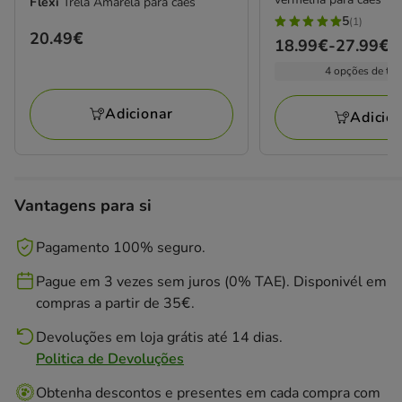
Flexi
Trela Amarela para cães
5
(1)
5
Preço
20.49€
Preço
18.99€
-
27.99€
estrelas
20.49€
de
4 opções de ta
com
18.99€
1
a
Adicionar
avaliações
Adicio
27.99€
Vantagens para si
Pagamento 100% seguro.
Pague em 3 vezes sem juros (0% TAE). Disponivél em
compras a partir de 35€.
Devoluções em loja grátis até 14 dias.
Politica de Devoluções
Obtenha descontos e presentes em cada compra com