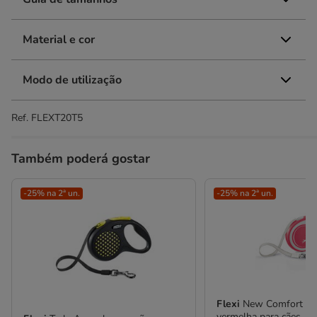
Material e cor
Modo de utilização
Ref.
FLEXT20T5
Também poderá gostar
-25% na 2ª un.
-25% na 2ª un.
Flexi
New Comfort Tre
vermelha para cães