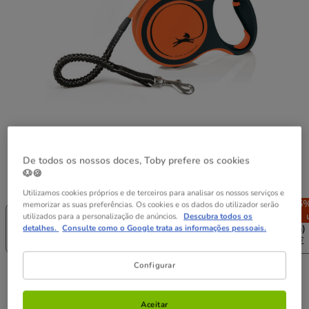
De todos os nossos doces, Toby prefere os cookies
🐶🍪
Guia de tamanhos
Tamanho:
M (5 m)
Utilizamos cookies próprios e de terceiros para analisar os nossos serviços e
Sem Stock
-25% na 2ª
-25% na 2ª
-25%
memorizar as suas preferências. Os cookies e os dados do utilizador serão
S (5 m)
un.
un.
utilizados para a personalização de anúncios.
Descubra todos os
M (5 m)
L (5 m)
L (8 m)
detalhes.
Consulte como o Google trata as informações pessoais.
23.69€
25.49€
42.89€
34.99€
Configurar
25.49€
Preço 25.49€
Aceitar