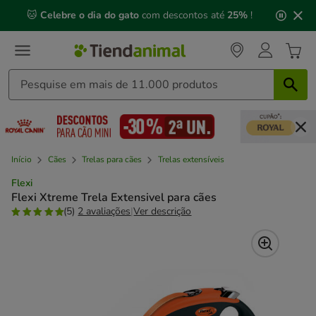
2
🐱
Celebre o dia do gato
com descontos até
25%
!
de
3,
mensagem,
Início
Cães
Trelas para cães
Trelas extensíveis
Flexi
Flexi Xtreme Trela Extensivel para cães
(5)
2 avaliações
|
Ver descrição