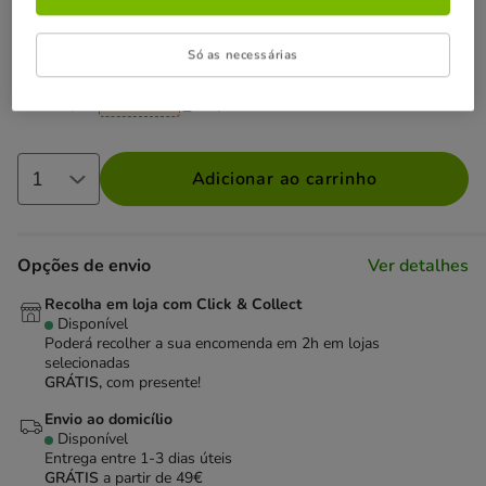
Não perca esta promoção
-25% na 2ª un
Com cupão numa seleção de alimentação,
Só as necessárias
higiene e acessórios.
Ver condições
Cupão:
SUPER25
Copiar
Adicionar ao carrinho
Opções de envio
Ver detalhes
Recolha em loja com Click & Collect
Disponível
Poderá recolher a sua encomenda em 2h em lojas
selecionadas
GRÁTIS,
com presente!
Envio ao domicílio
Disponível
Entrega entre
1-3 dias úteis
GRÁTIS
a partir de 49€