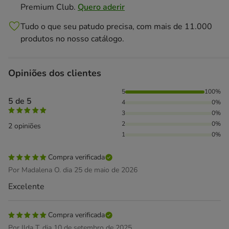
Premium Club.
Quero aderir
Tudo o que seu patudo precisa, com mais de 11.000
produtos no nosso catálogo.
Opiniões dos clientes
100% das pessoas avaliaram com 5 estrelas,
5
100%
5 de 5
4
0%
3
0%
2
0%
2 opiniões
1
0%
Compra verificada
Por Madalena O. dia 25 de maio de 2026
Excelente
Compra verificada
Por Ilda T. dia 10 de setembro de 2025