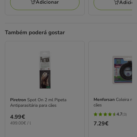
25.99€
Adicionar
Adicio
39.98€
Também poderá gostar
Menforsan
Coleira rep
Piretron
Spot On 2 ml Pipeta
cães
Antiparasitária para cães
4.7
(3)
Preço
4.99€
4.7
Preço
7.29€
499.00€
499.00€ / l
4.99€
estrelas
por
7.29€
com
L