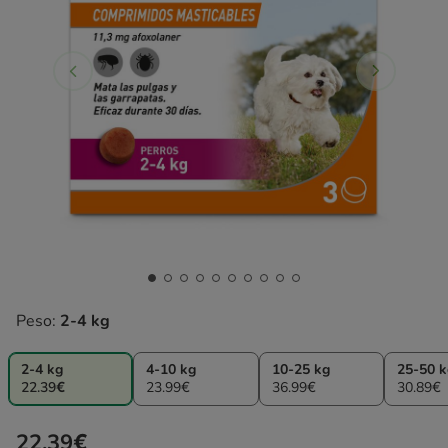
Peso:
2-4 kg
2-4 kg
4-10 kg
10-25 kg
25-50 
22.39€
23.99€
36.99€
30.89€
22.39€
Preço 22.39€