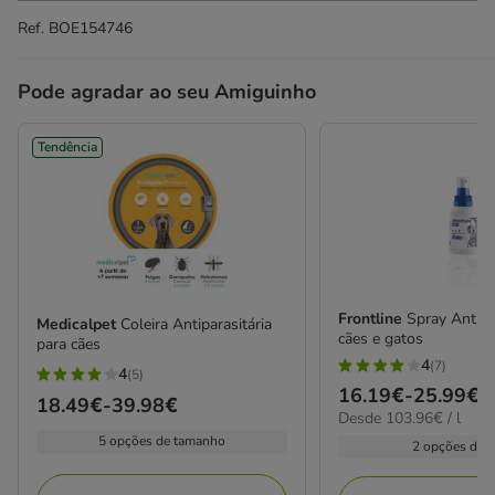
Ref.
BOE154746
Pode agradar ao seu Amiguinho
Tendência
Frontline
Spray Antipa
Medicalpet
Coleira Antiparasitária
cães e gatos
para cães
4
(7)
4
4
(5)
4
Preço
16.19€
-
25.99€
estrelas
Preço
18.49€
-
39.98€
estrelas
103.96€
Desde 103.96€ / l
de
com
de
por
com
5 opções de tamanho
16.19€
2 opções de 
7
18.49€
L
5
a
avaliações
a
avaliações