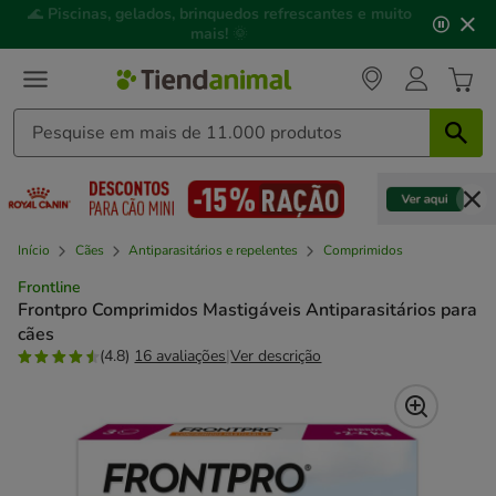
2
🌊
Piscinas, gelados, brinquedos refrescantes e muito
de
mais!
🌞
3,
mensagem,
Início
Cães
Antiparasitários e repelentes
Comprimidos
Frontline
Frontpro Comprimidos Mastigáveis Antiparasitários para
cães
(4.8)
16 avaliações
|
Ver descrição