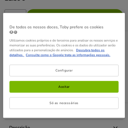
Adicionar ao carrinho
De todos os nossos doces, Toby prefere os cookies
🐶🍪
Opções de envio
Ver detalhes
Utilizamos cookies próprios e de terceiros para analisar os nossos serviços e
memorizar as suas preferências. Os cookies e os dados do utilizador serão
Recolha em loja com Click & Collect
utilizados para a personalização de anúncios.
Descubra todos os
Disponível
detalhes.
Consulte como o Google trata as informações pessoais.
Poderá recolher a sua encomenda em 2h em lojas
selecionadas
GRÁTIS,
com presente!
Configurar
Envio ao domicílio
Disponível
Aceitar
Entrega entre
1-3 dias úteis
GRÁTIS
a partir de 49€
Só as necessárias
Sobre este produto
Descrição