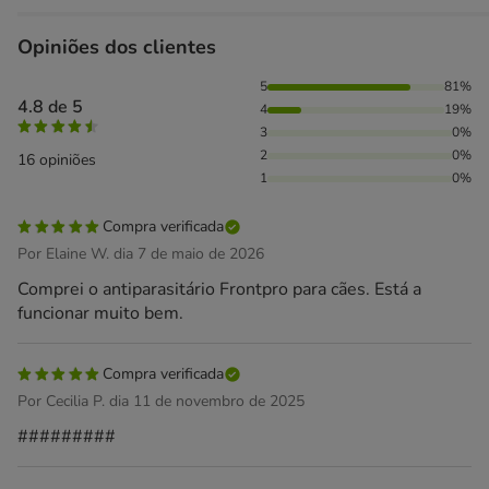
Opiniões dos clientes
81% das pessoas avaliaram com 5 estrelas, 19% das pessoa
5
81%
4.8 de 5
4
19%
3
0%
2
0%
16 opiniões
1
0%
Compra verificada
Por Elaine W. dia 7 de maio de 2026
Comprei o antiparasitário Frontpro para cães. Está a
funcionar muito bem.
Compra verificada
Por Cecilia P. dia 11 de novembro de 2025
#########