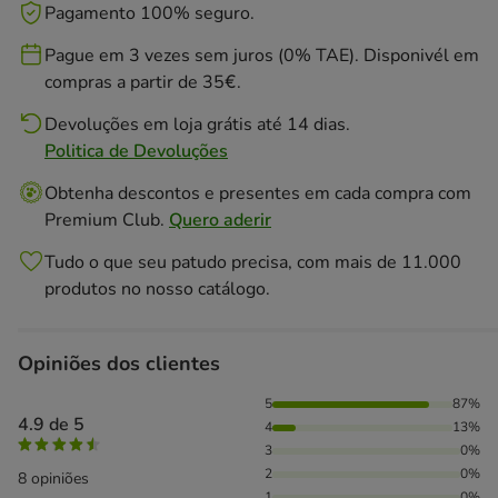
Pagamento 100% seguro.
Pague em 3 vezes sem juros (0% TAE). Disponivél em
compras a partir de 35€.
Devoluções em loja grátis até 14 dias.
Politica de Devoluções
Obtenha descontos e presentes em cada compra com
Premium Club.
Quero aderir
Tudo o que seu patudo precisa, com mais de 11.000
produtos no nosso catálogo.
Opiniões dos clientes
87% das pessoas avaliaram com 5 estrelas, 13% das pessoa
5
87%
4.9 de 5
4
13%
3
0%
2
0%
8 opiniões
1
0%