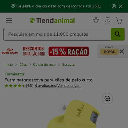
2
🐱
Celebre o dia do gato
com descontos até
25%
!
de
3,
mensagem,
Início
Cães
Cuidar do pelo
Escovas
Furminator
Furminator escova para cães de pelo curto
(4.9)
8 avaliações
|
Ver descrição