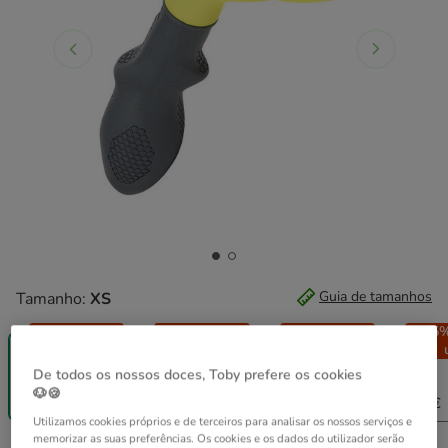
Guia de tamanhos
Tamanho:
XS
-25% na 2ª
-25% na 2ª
-25% na 2ª
-25%
un.
un.
un.
XS
S
M
L
De todos os nossos doces, Toby prefere os cookies
32.29€
🐶🍪
31.99€
(32.29€ / ml)
26.49€
41.79€
Utilizamos cookies próprios e de terceiros para analisar os nossos serviços e
memorizar as suas preferências. Os cookies e os dados do utilizador serão