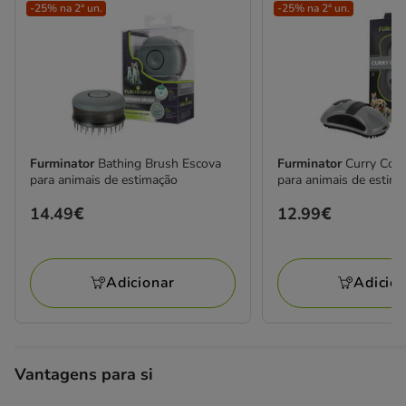
-25% na 2ª un.
-25% na 2ª un.
Furminator
Bathing Brush Escova
Furminator
Curry Com
para animais de estimação
para animais de estim
Preço
14.49€
Preço
12.99€
14.49€
12.99€
Adicionar
Adicio
Vantagens para si