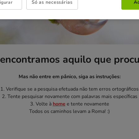
Só as necessárias
Ac
igurar
encontramos aquilo que proc
Mas não entre em pânico, siga as instruções:
1. Verifique se a pesquisa efetuada não tem erros ortográficos
2. Tente pesquisar novamente com palavras mais específicas
3. Volte à
home
e tente novamente
Todos os caminhos levam a Roma! :)