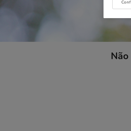
Conf
Não 