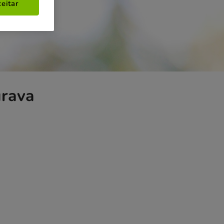
eitar
urava