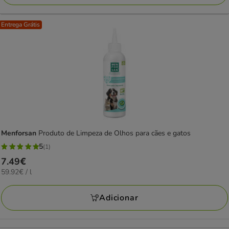
Entrega Grátis
Menforsan
Produto de Limpeza de Olhos para cães e gatos
5
(1)
5
Preço
7.49€
estrelas
59.92€
59.92€ / l
7.49€
com
por
1
L
Adicionar
avaliações