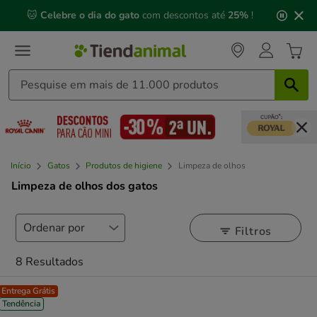
3
📅 Compre até às
13h00
e receba a sua encomenda no
de
próximo dia útil
⏰
3,
mensagem,
Início
Gatos
Produtos de higiene
Limpeza de olhos
Limpeza de olhos dos gatos
Filtros
8 Resultados
Entrega Grátis
Tendência