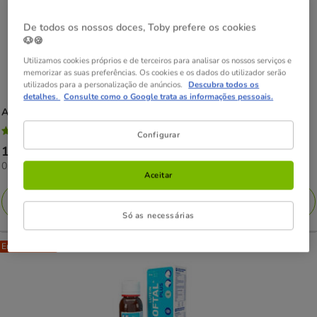
De todos os nossos doces, Toby prefere os cookies
🐶🍪
Utilizamos cookies próprios e de terceiros para analisar os nossos serviços e
memorizar as suas preferências. Os cookies e os dados do utilizador serão
utilizados para a personalização de anúncios.
Descubra todos os
detalhes.
Consulte como o Google trata as informações pessoais.
Artero
Cosmetics Pretty Eyes Limpador de Olhos para Cães e Gatos
4.6
(5)
Configurar
4.6
Preço
17.99€
estrelas
0.07€
0.07€ / ml
17.99€
com
Aceitar
por
5
ml
Adicionar
avaliações
Só as necessárias
Entrega Grátis