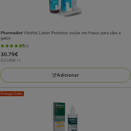
Pharmadiet
Vitoftal Lutein Protector ocular em frasco para cães e
gatos
5
(3)
5
Preço
30.79€
estrelas
615.80€
615.80€ / l
30.79€
com
por
3
L
Adicionar
avaliações
Entrega Grátis