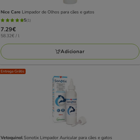
Nice Care
Limpador de Olhos para cães e gatos
5
(1)
5
Preço
7.29€
estrelas
58.32€
58.32€ / l
7.29€
com
por
1
L
Adicionar
avaliações
Entrega Grátis
Vetoquinol
Sonotix Limpador Auricular para cães e gatos