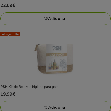
Preço
22.09€
22.09€
Adicionar
Entrega Grátis
PSH
Kit de Beleza e higiene para gatos
Preço
19.99€
19.99€
Adicionar