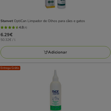
Stanvet
OptiCan Limpador de Olhos para cães e gatos
4.8
(4)
4.8
Preço
6.29€
estrelas
50.32€
50.32€ / l
6.29€
com
por
4
L
Adicionar
avaliações
Entrega Grátis