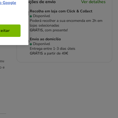
Opções de envio
Ver detalhes
o Google
Recolha em loja com Click & Collect
Disponível
Poderá recolher a sua encomenda em 2h em
lojas selecionadas
ra
GRÁTIS,
com presente!
eitar
Envio ao domicílio
Disponível
Entrega entre
1-3 dias úteis
GRÁTIS
a partir de 49€
 ou
o e