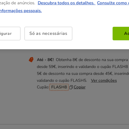
zação de anúncios.
Descubra todos os detalhes.
Consulte como 
informações pessoais.
Não perca estas promoções!
Entrega Grátis
Direto na compra de referências pa
Só as necessárias
Ac
igurar
gato com um valor igual ou superior a 39€.
Ver condições
Até - 8€!
Obtenha 8€ de desconto na sua compra
desde 59€, inserindo e validando o cupão FLASH8
5€ de desconto na sua compra desde 45€, inserind
validando o cupão FLASH5.
Ver condições
Cupão:
FLASH8
Copiar