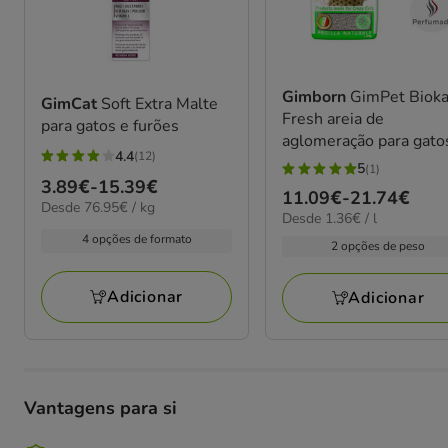
Gimborn
GimPet Bioka
GimCat
Soft Extra Malte
Fresh areia de
para gatos e furões
aglomeração para gato
4.4
(12)
4.4
5
(1)
5
Preço
3.89€
-
15.39€
estrelas
Preço
11.09€
-
21.74€
estrelas
76.95€
Desde 76.95€ / kg
de
com
1.36€
Desde 1.36€ / l
de
por
com
3.89€
por
12
4 opções de formato
KG
11.09€
2 opções de peso
1
L
a
avaliações
a
avaliações
15.39€
21.74€
Adicionar
Adicionar
Vantagens para si