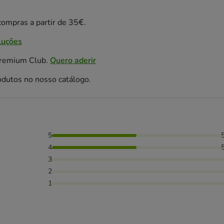
ompras a partir de 35€.
luções
Premium Club.
Quero aderir
odutos no nosso catálogo.
5
as avaliaram com 4 estrelas,
4
3
2
1