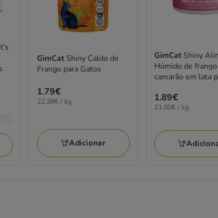
t’s
GimCat
Shiny Al
GimCat
Shiny Caldo de
Húmido de frango e
s
Frango para Gatos
camarão em lata p
gatos
Preço
1.79€
Preço
1.89€
22.38€
22.38€ / kg
1.79€
21.00€
21.00€ / kg
1.89€
por
por
KG
KG
Adicionar
Adicion