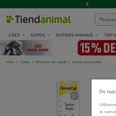
2
de
3,
mensagem,
CÃES
GATOS
OUTROS ANIMAIS
TOP 
Início
Gatos
Produtos de saúde
Saúde para a pele
De todo
Utilizamo
as suas p