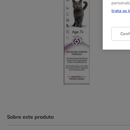
personali
trata as 
Conf
Sobre este produto