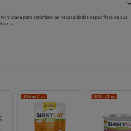
ormulada para satisfazer as necessidades específicas da sua
ores ...
-50% na 2ª un.
-50% na 2ª un.