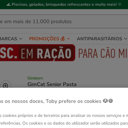
🌊
Piscinas, gelados, brinquedos refrescantes e muito mais!
🌞
MARCAS
PROMOÇÕES 💰
ANTIPARASITÁRIOS
Gimborn
GimCat Senior Pasta
(4.5)
2 avaliações
|
Ver descrição
s os nossos doces, Toby prefere os cookies 🐶🍪
Peso:
50 g
Entrega Grátis
s cookies próprios e de terceiros para analisar os nossos serviços e
50 g
7.09€
referências. Os cookies e os dados do utilizador serão utilizados par
(141.80€ / kg)