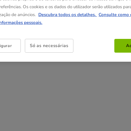
Não perca esta promoção
referências. Os cookies e os dados do utilizador serão utilizados par
zação de anúncios.
Descubra todos os detalhes.
Consulte como 
Entrega Grátis
Direto na compra de referências pa
informações pessoais.
gato com um valor igual ou superior a 39€.
Ver condições
Só as necessárias
Ac
igurar