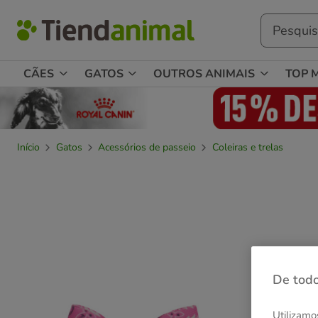
CÃES
GATOS
OUTROS ANIMAIS
TOP 
Início
Gatos
Acessórios de passeio
Coleiras e trelas
De todo
Utilizamo