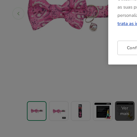
as suas p
personali
trata as 
Conf
Ver
mais