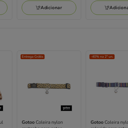
Adicionar
Adicion
Entrega Grátis
-40% na 2ª un.
ul
Gotoo
Coleira nylon
Gotoo
Coleira nyl