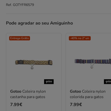
Ref.
GOTYFR6579
Pode agradar ao seu Amiguinho
Entrega Grátis
-40% na 2ª un.
Gotoo
Coleira nylon
Gotoo
Coleira nylon
castanha para gatos
colorida para gatos
Preço
7.99€
Preço
7.99€
7.99€
7.99€