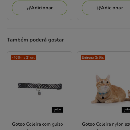
Adicionar
Adicionar
Também poderá gostar
-40% na 2ª un.
Entrega Grátis
Gotoo
Coleira com guizo
Gotoo
Coleira nylon az