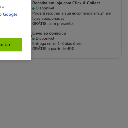
Recolha em loja com Click & Collect
a a
Disponível
Poderá recolher a sua encomenda em 2h em
o Google
ra
lojas selecionadas
GRÁTIS,
com presente!
Envio ao domicílio
Disponível
Entrega entre
1-3 dias úteis
eitar
GRÁTIS
a partir de 49€