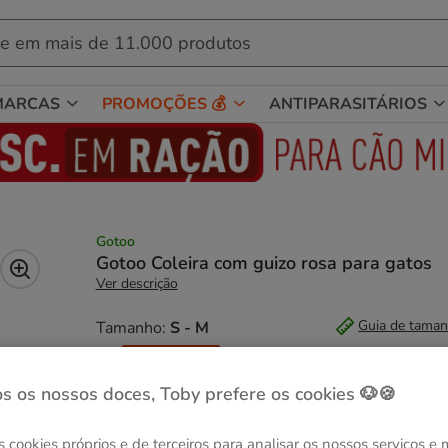
MARCAS
PROMOÇÕES 💰
ANTIPARASITÁRIOS
Gotoo
Gotoo Coleira com guizo rosa para gatos
Ver descrição
Guia de tama
Tamanho:
S - M
Entrega Grátis
S - M
s os nossos doces, Toby prefere os cookies 🐶🍪
8.99€
s cookies próprios e de terceiros para analisar os nossos serviços e