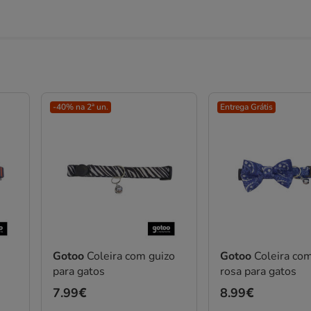
-40% na 2ª un.
Entrega Grátis
Gotoo
Coleira com guizo
Gotoo
Coleira co
para gatos
rosa para gatos
Preço
7.99€
Preço
8.99€
7.99€
8.99€