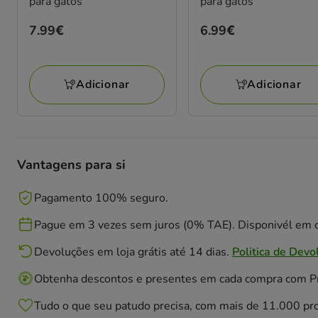
para gatos
para gatos
Preço
7.99€
Preço
6.99€
7.99€
6.99€
Adicionar
Adicionar
Vantagens para si
Pagamento 100% seguro.
Pague em 3 vezes sem juros (0% TAE). Disponivél em c
Devoluções em loja grátis até 14 dias.
Politica de Devo
Obtenha descontos e presentes em cada compra com 
Tudo o que seu patudo precisa, com mais de 11.000 pr