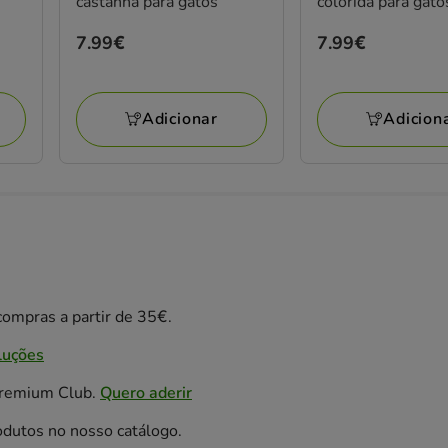
castanha para gatos
colorida para gato
Preço
7.99€
Preço
7.99€
7.99€
7.99€
Adicionar
Adicion
ompras a partir de 35€.
luções
Premium Club.
Quero aderir
odutos no nosso catálogo.