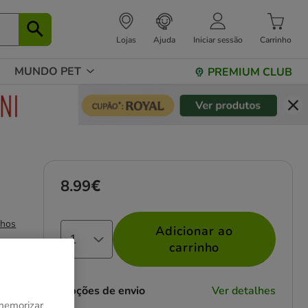
Lojas
Ajuda
Iniciar sessão
Carrinho
MUNDO PET
PREMIUM CLUB
8.99€
Preço 8.99€
nhos
Adicionar ao
carrinho
Opções de envio
Ver detalhes
 memorizar