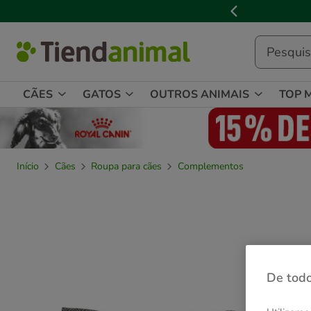
2
de
3,
mensagem,
CÃES
GATOS
OUTROS ANIMAIS
TOP 
Início
Cães
Roupa para cães
Complementos
De todo