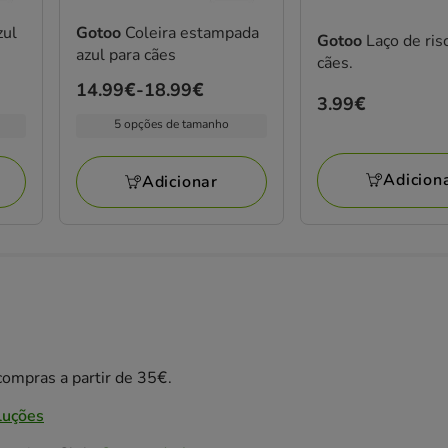
zul
Gotoo
Coleira estampada
Gotoo
Laço de ris
azul para cães
cães.
Preço
14.99€
-
18.99€
Preço
3.99€
de
5 opções de tamanho
3.99€
14.99€
a
Adicion
Adicionar
18.99€
ompras a partir de 35€.
luções