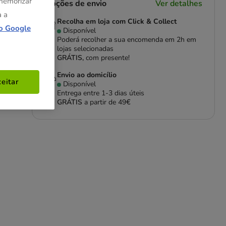
 memorizar
Opções de envio
Ver detalhes
a a
Recolha em loja com Click & Collect
o Google
Disponível
Poderá recolher a sua encomenda em 2h em
lojas selecionadas
GRÁTIS,
com presente!
 da
es
Envio ao domicílio
eitar
Disponível
Entrega entre
1-3 dias úteis
GRÁTIS
a partir de 49€