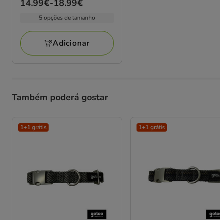
Preço
14.99€
-
18.99€
de
5 opções de tamanho
14.99€
a
Adicionar
18.99€
Também poderá gostar
1+1 grátis
1+1 grátis