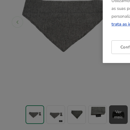
Utilizamo
as suas p
personali
trata as 
Conf
Ver
mais