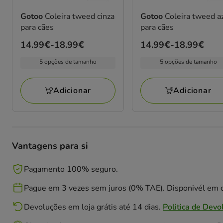
Gotoo
Coleira tweed cinza
Gotoo
Coleira tweed a
para cães
para cães
Preço
14.99€
-
18.99€
Preço
14.99€
-
18.99€
de
de
5 opções de tamanho
5 opções de tamanho
14.99€
14.99€
a
a
Adicionar
Adicionar
18.99€
18.99€
Vantagens para si
Pagamento 100% seguro.
Pague em 3 vezes sem juros (0% TAE). Disponivél em c
Devoluções em loja grátis até 14 dias.
Politica de Devo