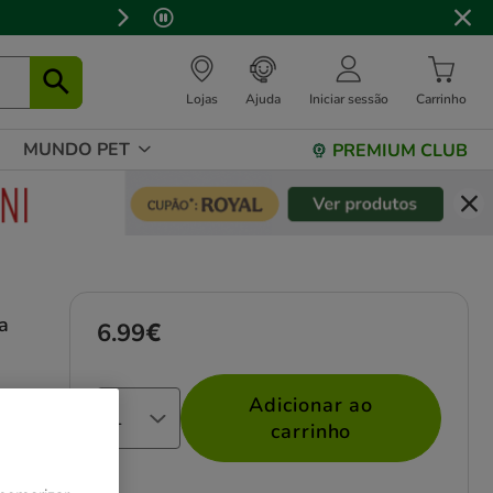
Lojas
Ajuda
Iniciar sessão
Carrinho
MUNDO PET
PREMIUM CLUB
a
6.99€
Preço 6.99€
Adicionar ao
nhos
carrinho