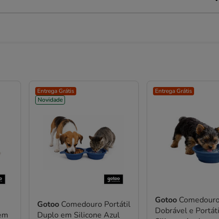
Entrega Grátis
Entrega Grátis
Novidade
Gotoo
Comedour
Gotoo
Comedouro Portátil
Dobrável e Portát
 em
Duplo em Silicone Azul