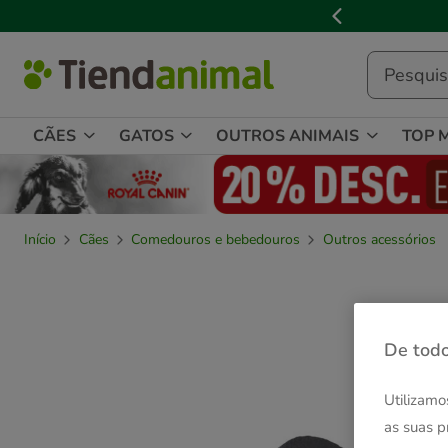
3

de
3,
mensagem,
CÃES
GATOS
OUTROS ANIMAIS
TOP 
Início
Cães
Comedouros e bebedouros
Outros acessórios
De todo
Utilizamo
as suas p