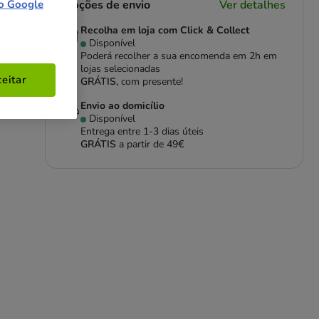
Opções de envio
Ver detalhes
o Google
Recolha em loja com Click & Collect
Disponível
Poderá recolher a sua encomenda em 2h em
lojas selecionadas
eitar
GRÁTIS,
com presente!
ra
Envio ao domicílio
Disponível
Entrega entre
1-3 dias úteis
GRÁTIS
a partir de 49€