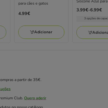
Silicone Azul para
para cães e gatos
gatos
Preço
3.99€
-
6.99€
Preço
4.99€
de
4.99€
3 opções de capac
3.99€
a
Adicionar
Adicion
6.99€
ompras a partir de 35€.
luções
Premium Club.
Quero aderir
odutos no nosso catálogo.