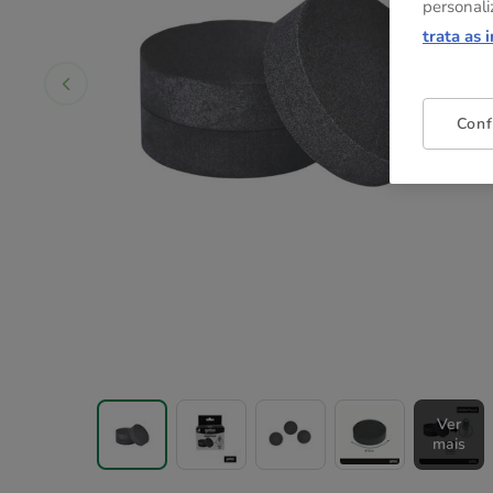
personali
trata as 
Conf
Ver
mais