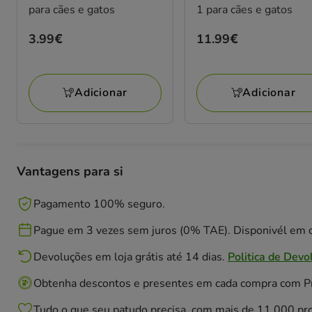
para cães e gatos
1 para cães e gatos
Preço
3.99€
Preço
11.99€
3.99€
11.99€
Adicionar
Adicionar
Vantagens para si
Pagamento 100% seguro.
Pague em 3 vezes sem juros (0% TAE). Disponivél em c
Devoluções em loja grátis até 14 dias.
Politica de Devo
Obtenha descontos e presentes em cada compra com 
Tudo o que seu patudo precisa, com mais de 11.000 pr