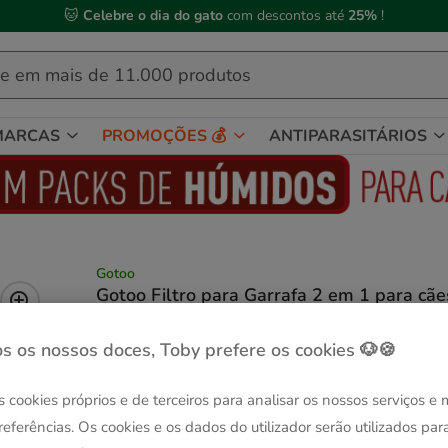
 Compre até às
13h00
e receba a sua encomenda no
próximo dia útil
MARCAS
PROMOÇÕES 💰
ANTIPARASITÁRIOS
Gotoo
Gotoo Filtro para Garrafa 2 em 1 para cãe
gatos
Ver descrição
s os nossos doces, Toby prefere os cookies 🐶🍪
Composição:
3 uds.
s cookies próprios e de terceiros para analisar os nossos serviços e
Entrega Grátis
referências. Os cookies e os dados do utilizador serão utilizados par
3 uds.