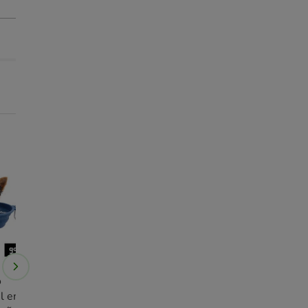
Entrega Grátis
Entrega Grátis
o
Freedog
Drop Free Filtro
Petlibro
Sac
il em
de substituição para
dessecantes 