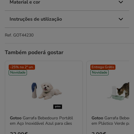
Material e cor
Instruções de utilização
Ref.
GOT44230
Também poderá gostar
-25% na 2ª un.
Entrega Grátis
Novidade
Novidade
Gotoo
Garrafa Bebedouro Portátil
Gotoo
Garrafa Bebedou
em Aço Inoxidável Azul para cães
em Plástico Verde para
Preço
Preço