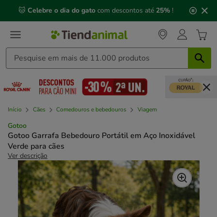
2
🐱
Celebre o dia do gato
com descontos até
25%
!
de
3,
mensagem,
Início
Cães
Comedouros e bebedouros
Viagem
Gotoo
Gotoo Garrafa Bebedouro Portátil em Aço Inoxidável
Verde para cães
Ver descrição