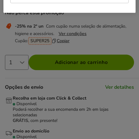
Não perca esta promoção
-25% na 2ª un
Com cupão numa seleção de alimentação,
higiene e acessórios.
Ver condições
Cupão:
SUPER25
Copiar
Adicionar ao carrinho
Opções de envio
Ver detalhes
Recolha em loja com Click & Collect
Disponível
Poderá recolher a sua encomenda em 2h em lojas
selecionadas
GRÁTIS,
com presente!
Envio ao domicílio
Disponível