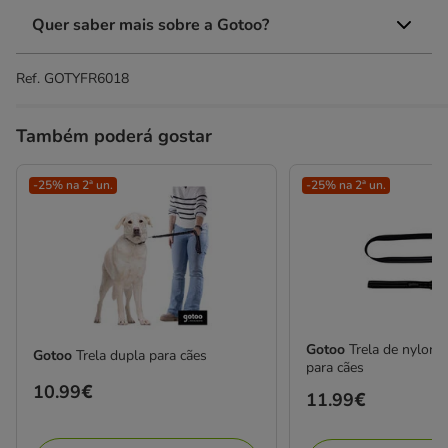
Quer saber mais sobre a Gotoo?
Ref.
GOTYFR6018
Também poderá gostar
-25% na 2ª un.
-25% na 2ª un.
Gotoo
Trela de nylon r
Gotoo
Trela dupla para cães
para cães
Preço
10.99€
Preço
11.99€
10.99€
11.99€