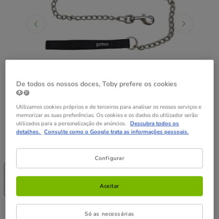
De todos os nossos doces, Toby prefere os cookies
🐶🍪
Utilizamos cookies próprios e de terceiros para analisar os nossos serviços e
memorizar as suas preferências. Os cookies e os dados do utilizador serão
utilizados para a personalização de anúncios.
Descubra todos os
detalhes.
Consulte como o Google trata as informações pessoais.
Guia de tamanhos
Medidas:
100 cm
Configurar
-25% na 2ª
Sem Stock
-25% na 2ª
un.
80 cm
un.
55 cm
100 cm
Aceitar
13.99€
9.95€
11.99€
11.99€
Preço 11.99€
Só as necessárias