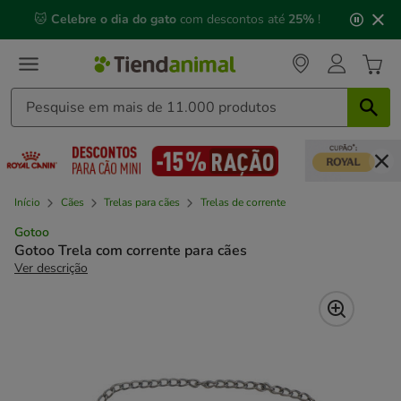
2
🐱
Celebre o dia do gato
com descontos até
25%
!
de
3,
mensagem,
Início
Cães
Trelas para cães
Trelas de corrente
Gotoo
Gotoo Trela com corrente para cães
Ver descrição