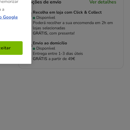
 memorizar
Opções de envio
Ver detalhes
a a
Recolha em loja com Click & Collect
o Google
Disponível
Poderá recolher a sua encomenda em 2h em
lojas selecionadas
GRÁTIS,
com presente!
 ou
Envio ao domicílio
eitar
o e
Disponível
Entrega entre
1-3 dias úteis
GRÁTIS
a partir de 49€