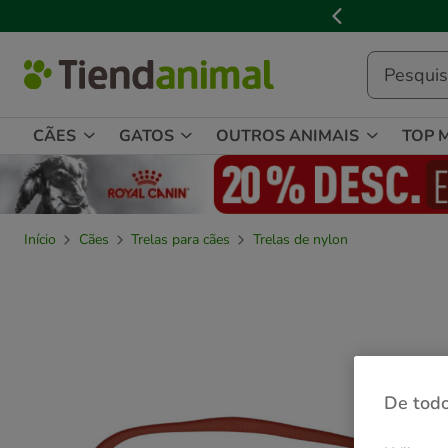
2
de
3,
mensagem,
CÃES
GATOS
OUTROS ANIMAIS
TOP 
Início
Cães
Trelas para cães
Trelas de nylon
De todo