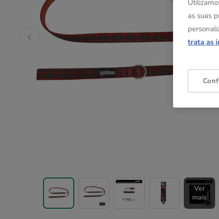
Utilizamo
as suas p
personali
trata as 
Conf
Ver
mais