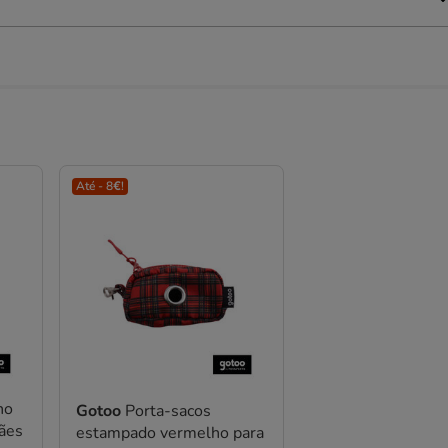
Até - 8€!
ho
Gotoo
Porta-sacos
cães
estampado vermelho para