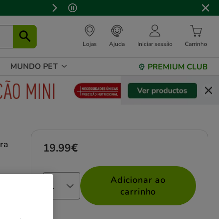
Lojas
Ajuda
Iniciar sessão
Carrinho
MUNDO PET
PREMIUM CLUB
ra
19.99€
Preço 19.99€
Adicionar ao
nhos
carrinho