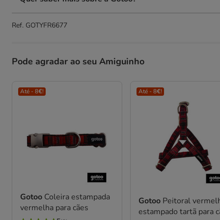
Ref.
GOTYFR6677
Pode agradar ao seu Amiguinho
Até - 8€!
Até - 8€!
Gotoo
Coleira estampada
Gotoo
Peitoral vermel
vermelha para cães
estampado tartã para 