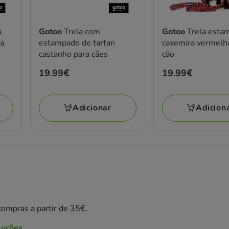
a
Gotoo
Trela com
Gotoo
Trela esta
ra
estampado de tartan
caxemira vermelh
castanho para cães
cão
Preço
19.99€
Preço
19.99€
19.99€
19.99€
Adicionar
Adicion
ompras a partir de 35€.
luções