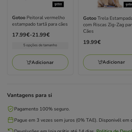
Gotoo
Peitoral vermelho
Gotoo
Trela Estampad
estampado tartã para cães
com Riscas Zig-Zag pa
Cães
Preço
17.99€
-
21.99€
de
Preço
19.99€
5 opções de tamanho
17.99€
19.99€
a
Adicionar
Adicionar
21.99€
Vantagens para si
Pagamento 100% seguro.
Pague em 3 vezes sem juros (0% TAE). Disponivél em c
Devoluções em loja grátis até 14 dias.
Politica de Devo