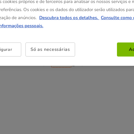
19.99€
s cookies próprios e de terceiros para analisar os nossos serviços e
referências. Os cookies e os dados do utilizador serão utilizados par
zação de anúncios.
Descubra todos os detalhes.
Consulte como 
Não perca esta promoção
informações pessoais.
Até - 8€!
Obtenha 8€ de desconto na sua compra
desde 59€, inserindo e validando o cupão FLASH8
Só as necessárias
Ac
igurar
5€ de desconto na sua compra desde 45€, inserind
validando o cupão FLASH5.
Ver condições
Cupão:
FLASH8
Copiar